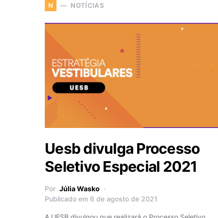
NOTÍCIAS
N
Uesb divulga Processo
Seletivo Especial 2021
Por
Júlia Wasko
Publicado em 6 de agosto de 2021
A UESB divulgou que realizará o Processo Seletivo