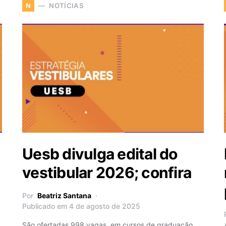
NOTÍCIAS
N
Uesb divulga edital do
vestibular 2026; confira
Por
Beatriz Santana
Publicado em 4 de agosto de 2025
São ofertadas 998 vagas em cursos de graduação,