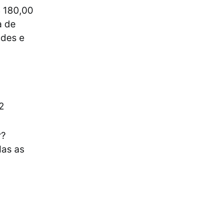
$ 180,00
a de
ades e
2
r?
das as