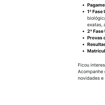
Pagamen
1ª Fase
biológic
exatas, 
2ª Fase
Provas d
Resulta
Matrícu
Ficou intere
Acompanhe o 
novidades e 