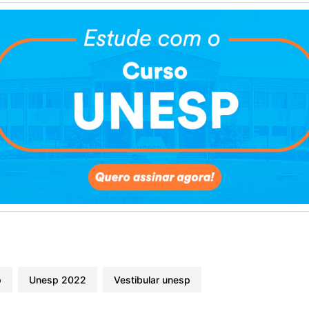
p
unesp 2022
vestibular unesp