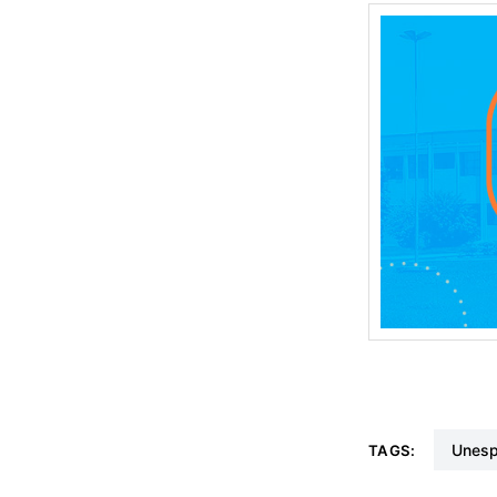
unes
TAGS: