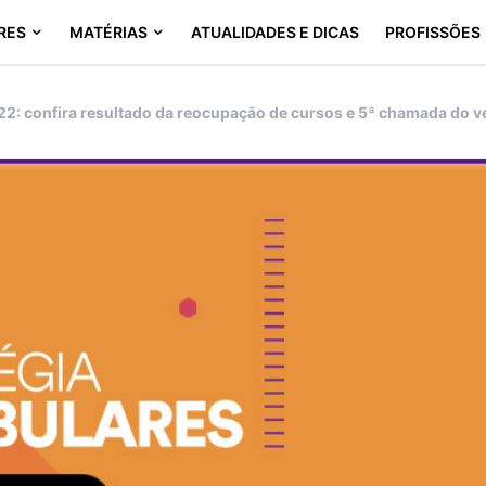
RES
MATÉRIAS
ATUALIDADES E DICAS
PROFISSÕES
2: confira resultado da reocupação de cursos e 5ª chamada do ve