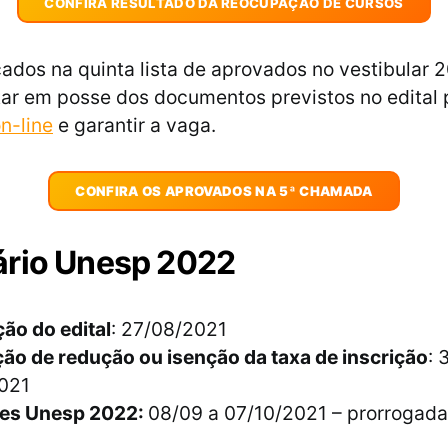
CONFIRA RESULTADO DA REOCUPAÇÃO DE CURSOS
ados na quinta lista de aprovados no vestibular 
ar em posse dos documentos previstos no edital p
n-line
e garantir a vaga.
CONFIRA OS APROVADOS NA 5ª CHAMADA
ário Unesp 2022
ão do edital
: 27/08/2021
ção de redução ou isenção da taxa de inscrição
: 
021
ões Unesp 2022:
08/09 a 07/10/2021 – prorrogada