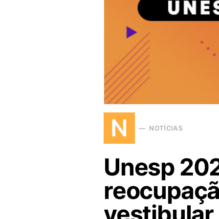
N
NOTÍCIAS
Unesp 2022
reocupaçã
vestibular