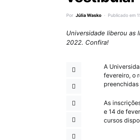
Por
Júlia Wasko
Publicado em 1
Universidade liberou as 
2022. Confira!
A Universida
fevereiro, o
preenchidas 
As inscriçõe
e 14 de feve
cursos dispo