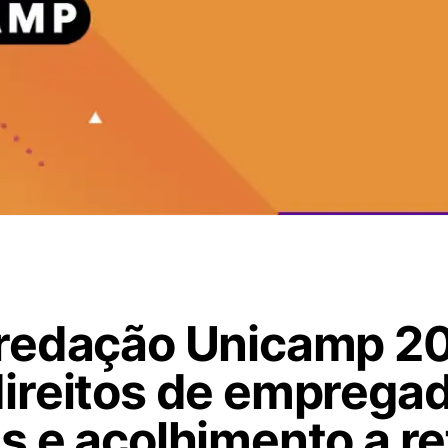
redação Unicamp 2
ireitos de emprega
s e acolhimento a r