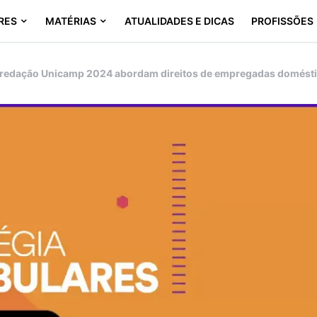
RES
MATÉRIAS
ATUALIDADES E DICAS
PROFISSÕES
redação Unicamp 2024 abordam direitos de empregadas doméstic