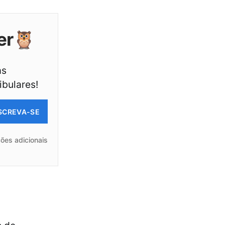
er🦉
as
ibulares!
SCREVA-SE
ões adicionais