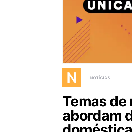
N
NOTÍCIAS
Temas de 
abordam d
doméstica