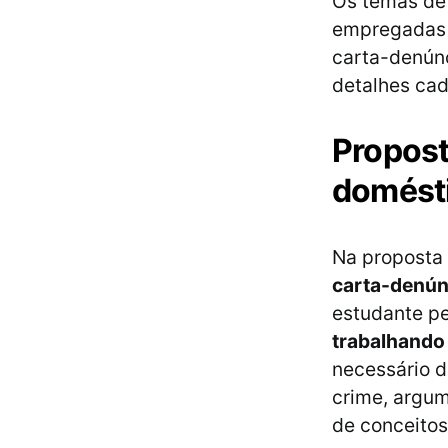
Os temas de
empregadas d
carta-denúnc
detalhes cad
Propost
domést
Na proposta 
carta-denún
estudante p
trabalhando 
necessário d
crime, argum
de conceitos