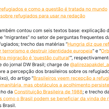
refugiados e como a questão é tratada no mundo
 sobre refugiados para usar na redação
ambém contou com seis textos base: explicação 
 e “migrantes” no setor de perguntas frequentes 
ugiados; trecho das matérias “
Hungria diz que re
 terrorismo e destruir identidade europeia
” e “
Orb
tra migração é ‘questão cultural
‘”, respectivament
 do jornal DW Brasil; charge de
@alirezapakdel_ar
re a percepção dos brasileiros sobre os refugiado
xo), do artigo “
Brasileiros veem recepção a refu
manitária, mas obstáculos a acolhimento persist
cho da
Constituição Brasileira de 1988
; e trecho d
 como o Brasil podem se beneficiar da vinda de 
Brasil.