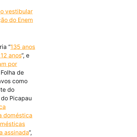
o vestibular
ação do Enem
ia “
135 anos
 12 anos
“, e
tam por
 Folha de
ravos como
ite do
o do Picapau
ca
da doméstica
mésticas
a assinada
“,