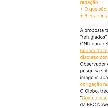
redação
+ O que são 
+ 6 citações
A proposta t
“refugiados”
ONU para ref
podem trazer
discurso con
Observador e
pesquisa sob
imagens abai
obrigação hu
O Globo, tre
“
Como países
da BBC News 