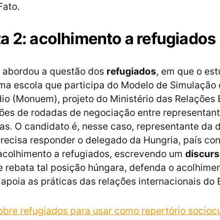
Fato.
a 2: acolhimento a refugiados
2 abordou a questão dos
refugiados
, em que o es
ma escola que participa do Modelo de Simulação
io (Monuem), projeto do Ministério das Relações 
ões de rodadas de negociação entre representan
s. O candidato é, nesse caso, representante da 
 precisa responder o delegado da Hungria, país con
 acolhimento a refugiados, escrevendo um
discur
 rebata tal posição húngara, defenda o acolhime
apoia as práticas das relações internacionais do B
sobre refugiados para usar como repertório sociocu