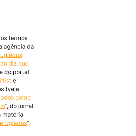
dos termos
da agência da
fugiados
án diz que
e do portal
tist
e
s (veja
giados como
em
“, do jornal
a matéria
refugiados
“,