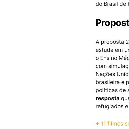
do Brasil de 
Propost
A proposta 
estuda em u
o Ensino Méd
com simulaç
Nações Unida
brasileira e
políticas de
resposta
que
refugiados e 
+ 11 filmes 