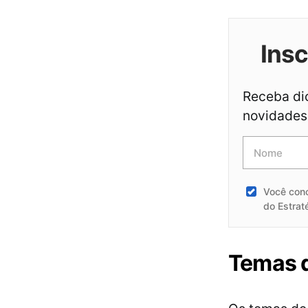
Ins
Receba dic
novidades 
Você con
do Estrat
Temas 