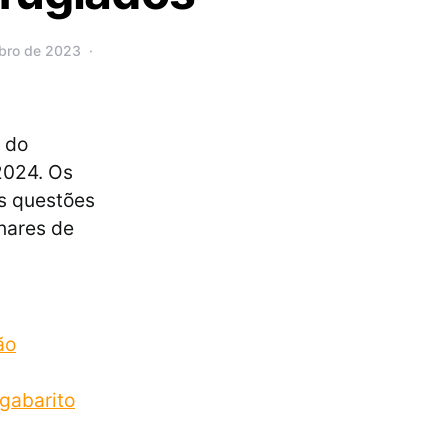
mbro de 2023
 do
2024. Os
is questões
inares de
ão
gabarito