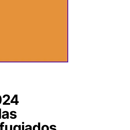
024
das
efugiados