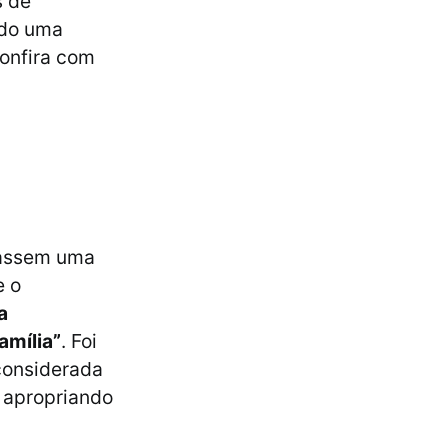
s de
ndo uma
onfira com
rassem uma
e o
a
amília”
. Foi
considerada
e apropriando