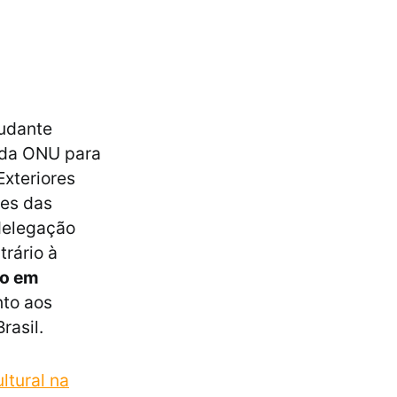
tudante
 da ONU para
Exteriores
tes das
delegação
trário à
so em
nto aos
rasil.
ltural na