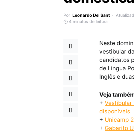
Por
Leonardo Del Sant
Atualiza
4 minutos de leitura
Neste doming
vestibular d
candidatos p
de Língua Po
Inglês e dua
Veja també
+
Vestibular
disponíveis
+
Unicamp 20
+
Gabarito U