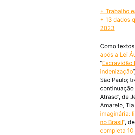
+ Trabalho e
+ 13 dados 
2023
Como textos 
após a Lei Á
“
Escravidão 
indenização
São Paulo; t
continuação 
Atraso“, de 
Amarelo, Tia 
imaginária: 
no Brasil
“, d
completa 10