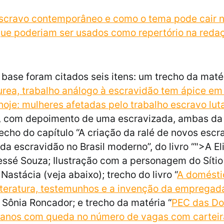
scravo contemporâneo e como o tema pode cair n
que poderiam ser usados como repertório na red
base foram citados seis itens: um trecho da matér
urea, trabalho análogo à escravidão tem ápice em
hoje: mulheres afetadas pelo trabalho escravo lu
“, com depoimento de uma escravizada, ambas da
recho do capítulo “A criação da ralé de novos esc
da escravidão no Brasil moderno”, do livro “">A El
Jessé Souza; Ilustração com a personagem do Síti
Nastácia (veja abaixo); trecho do livro “
A domésti
literatura, testemunhos e a invenção da emprega
e Sônia Roncador; e trecho da matéria “
PEC das Do
 anos com queda no número de vagas com carteir