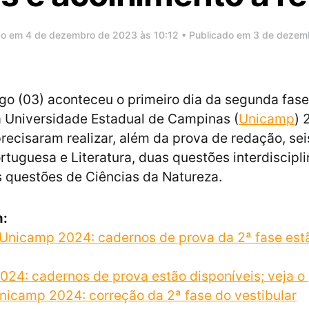
do em 4 de dezembro de 2023 às 10:12 • Publicado em 3 de deze
o (03) aconteceu o primeiro dia da segunda fase
a Universidade Estadual de Campinas (
Unicamp
) 
recisaram realizar, além da prova de redação, se
rtuguesa e Literatura, duas questões interdiscipl
s questões de Ciências da Natureza.
m:
 Unicamp 2024: cadernos de prova da 2ª fase est
24: cadernos de prova estão disponíveis; veja o 
nicamp 2024: correção da 2ª fase do vestibular