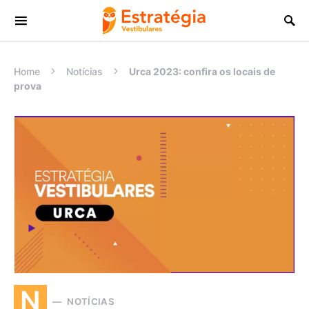
Procurar:
Home
Notícias
Urca 2023: confira os locais de
prova
N
NOTÍCIAS