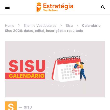
Procurar:
Home
Enem e Vestibulares
Sisu
Calendário
Sisu 2026: datas, edital, inscrições e resultado
S
SISU