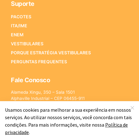
Suporte
PACOTES
ITA/IME
ENEM
VESTIBULARES
PORQUE ESTRATÉGIA VESTIBULARES
PERGUNTAS FREQUENTES
Fale Conosco
Alameda Xingu, 350 – Sala 1501
Alphaville Industrial – CEP 06455-911
Barueri – SP
E-mail:
[email protected]
©2026 - Estratégia Vestibulares - Cursos Online para Vestibulares.