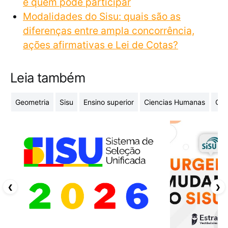
e quem pode participar
Modalidades do Sisu: quais são as
diferenças entre ampla concorrência,
ações afirmativas e Lei de Cotas?
Leia também
Geometria
Sisu
Ensino superior
Ciencias Humanas
Cur
❮
❯