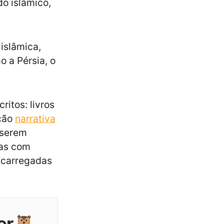
do islâmico,
 islâmica,
o a Pérsia, o
itos: livros
nção
narrativa
 serem
tas com
 carregadas
er🦉