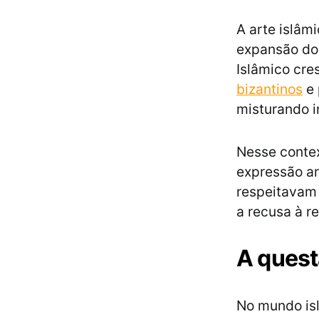
A arte islâm
expansão do 
Islâmico cre
bizantinos
e 
misturando i
Nesse contex
expressão ar
respeitavam 
a recusa à r
A quest
No mundo isl