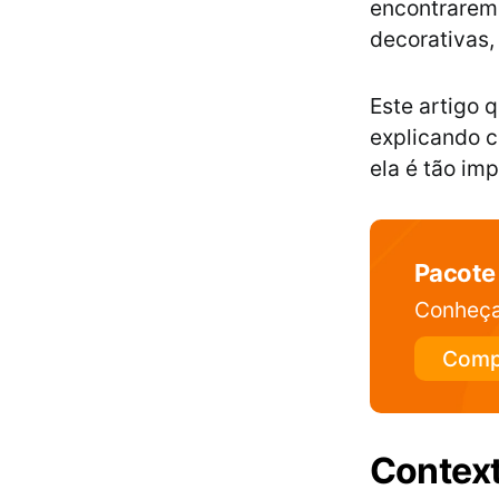
encontrarem
decorativas,
Este artigo 
explicando c
ela é tão im
Pacote 
Conheça
Comp
Context