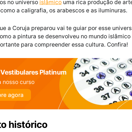
os no universo
islâmico
uma rica produção de art
 como a caligrafia, os arabescos e as iluminuras.
que a Coruja preparou vai te guiar por esse univers
omo a pintura se desenvolveu no mundo islâmico 
portante para compreender essa cultura. Confira!
Vestibulares Platinum
 nosso curso
re agora
o histórico