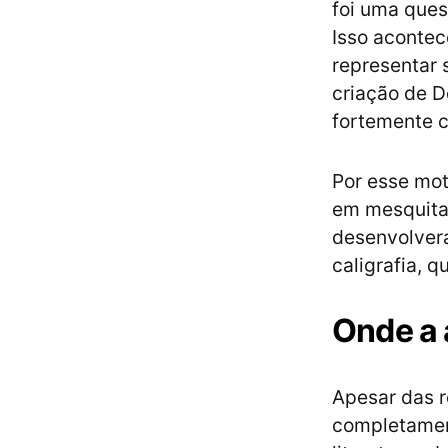
foi uma ques
Isso acontec
representar 
criação de D
fortemente c
Por esse mo
em mesquitas
desenvolvera
caligrafia, 
Onde a 
Apesar das r
completament