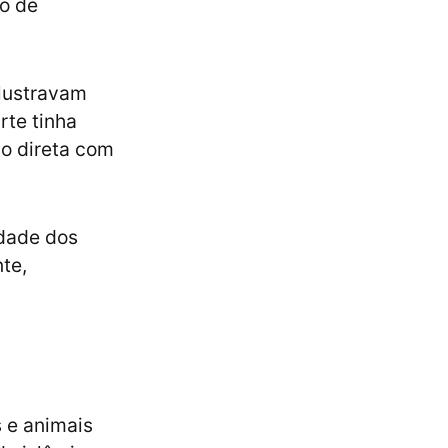
ão de
ilustravam
rte tinha
ão direta com
idade dos
te,
 e animais