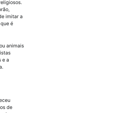
eligiosos.
rão,
e imitar a
 que é
ou animais
istas
 e a
a.
receu
ros de