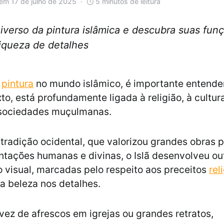
em 17 de julho de 2025
5 minutos de leitura
verso da pintura islâmica e descubra suas funç
iqueza de detalhes
a
pintura
no mundo islâmico, é importante entender
to, está profundamente ligada à religião, à cultu
 sociedades muçulmanas.
 tradição ocidental, que valorizou grandes obras p
tações humanas e divinas, o Islã desenvolveu ou
 visual, marcadas pelo respeito aos preceitos
rel
a beleza nos detalhes.
 vez de afrescos em igrejas ou grandes retratos,