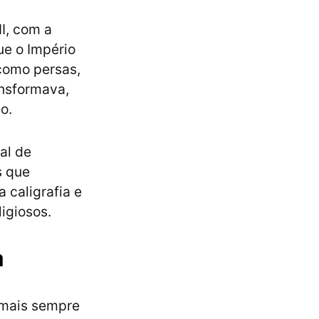
II, com a
ue o Império
 como persas,
nsformava,
ão.
al de
s que
 caligrafia e
igiosos.
a
imais sempre