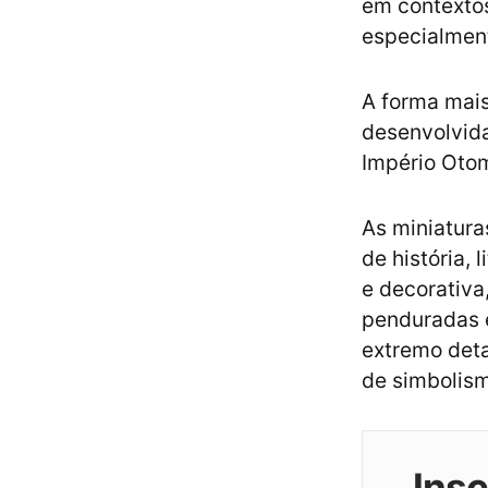
em contextos 
especialment
A forma mais
desenvolvida
Império Otom
As miniatura
de história, l
e decorativa
penduradas 
extremo det
de simbolis
Ins