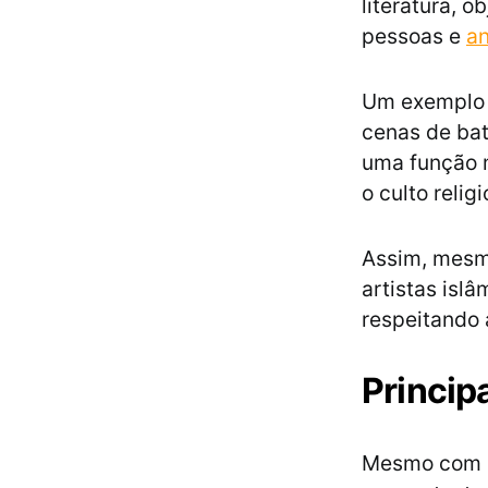
literatura, 
pessoas e
an
Um exemplo s
cenas de bat
uma função m
o culto relig
Assim, mesmo
artistas isl
respeitando 
Principa
Mesmo com as