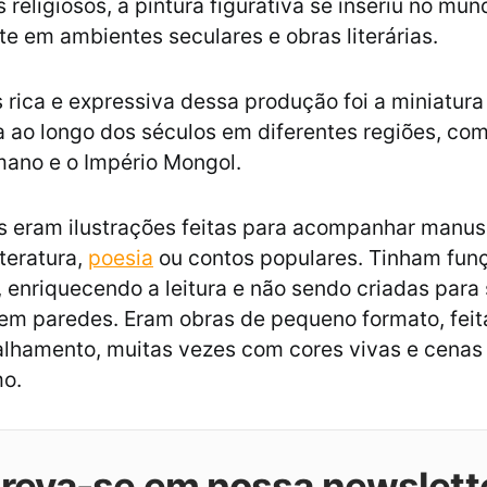
religiosos, a pintura figurativa se inseriu no mun
e em ambientes seculares e obras literárias.
 rica e expressiva dessa produção foi a miniatura
 ao longo dos séculos em diferentes regiões, com
ano e o Império Mongol.
s eram ilustrações feitas para acompanhar manuscr
iteratura,
poesia
ou contos populares. Tinham fu
, enriquecendo a leitura e não sendo criadas para
em paredes. Eram obras de pequeno formato, fei
alhamento, muitas vezes com cores vivas e cenas
mo.
creva-se em nossa newslett