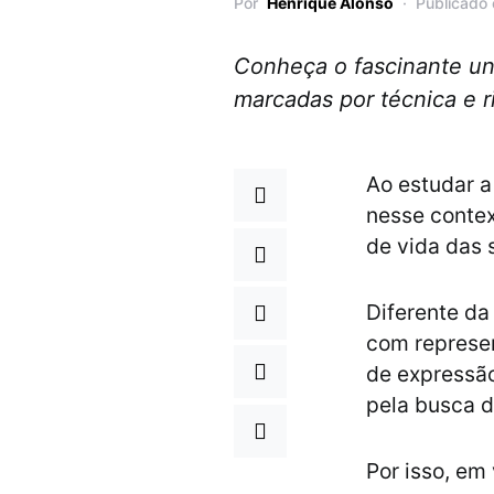
Por
Henrique Alonso
Publicado 
Conheça o fascinante uni
marcadas por técnica e r
Ao estudar 
nesse contex
de vida das
Diferente da
com represen
de expressão
pela busca d
Por isso, em