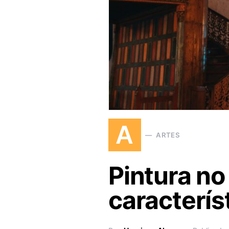
A
ARTES
Pintura no 
caracterís