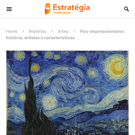
Procurar:
Home
Matérias
Artes
Pós-impressionismo:
história, artistas e características