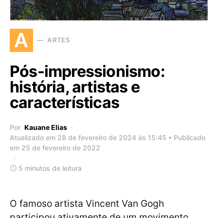
A
ARTES
Pós-impressionismo:
história, artistas e
características
Por
Kauane Elias
Atualizado em 28 de fevereiro de 2024 às 15:45 • Publicado
em 25 de fevereiro de 2022
5 minutos de leitura
O famoso artista Vincent Van Gogh
participou ativamente de um movimento