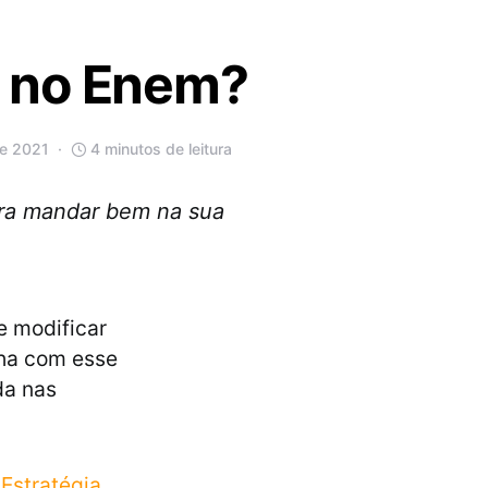
a no Enem?
de 2021
4 minutos de leitura
ara mandar bem na sua
e modificar
lha com esse
da nas
o
Estratégia