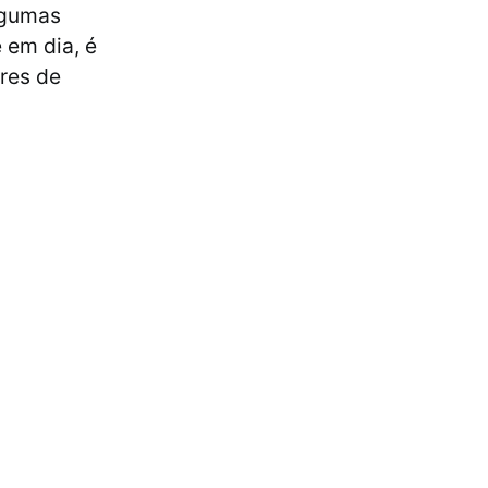
algumas
e em dia, é
ares de