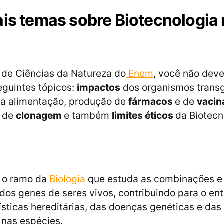
ais temas sobre Biotecnologia
 de Ciências da Natureza do
Enem
, você não deve
eguintes tópicos:
impactos
dos organismos trans
na alimentação, produção de
fármacos
e de
vacin
s de
clonagem
e também
limites éticos
da Biotecn
a
é o ramo da
Biologia
que estuda as combinações e
dos genes de seres vivos, contribuindo para o e
ísticas hereditárias, das doenças genéticas e da
 nas espécies.