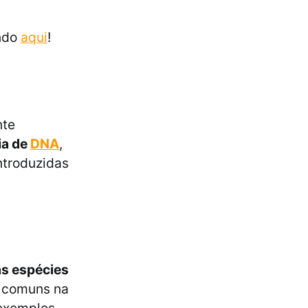
ando
aqui
!
nte
ia de
DNA
,
ntroduzidas
as espécies
e comuns na