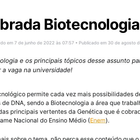
brada Biotecnologi
ado em 7 de junho de 2022 às 07:57 • Publicado em 30 de agosto 
ologia e os principais tópicos desse assunto p
 a vaga na universidade!
nológico permite cada vez mais possibilidades d
 de DNA, sendo a Biotecnologia a área que traba
as principais vertentes da Genética que é cobra
ame Nacional do Ensino Médio (
Enem
).
ais sobre o tema, não perca esse conteúdo que 