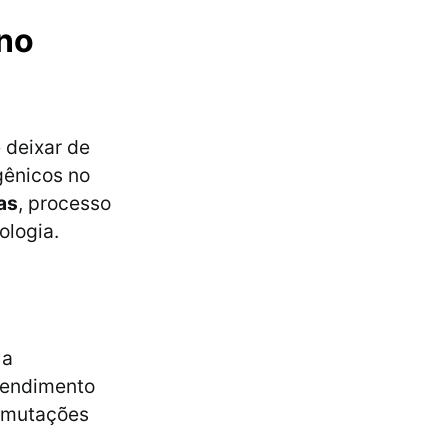
 no
 deixar de
gênicos no
as
, processo
ologia.
 a
ntendimento
s mutações