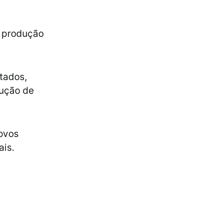
e produção
tados,
dução de
novos
is.