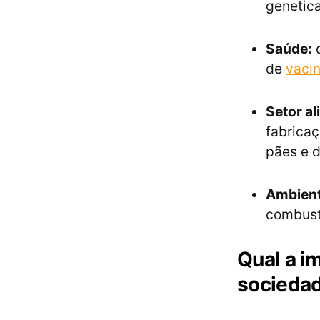
genetic
Saúde:
d
de
vaci
Setor al
fabricaç
pães e 
Ambient
combust
Qual a i
socieda