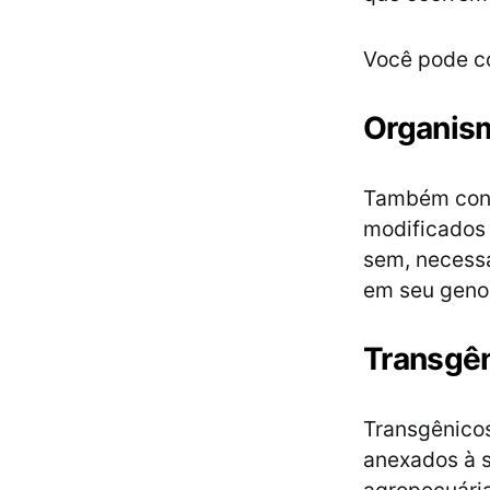
Você pode co
Organis
Também conh
modificados
sem, necessa
em seu gen
Transgê
Transgênico
anexados à 