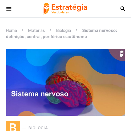
Procurar:
Home
Matérias
Biologia
Sistema nervoso:
definição, central, periférico e autônomo
B
BIOLOGIA