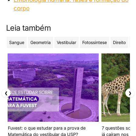
corpo
Leia também
Sangue
Geometria
Vestibular
Fotossintese
Direito
Jo
❮
❯
Fuvest: o que estudar para a prova de
7 questões sobr
Matemática do vestibular da USP?
já caíram nos ve