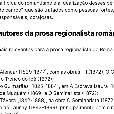
ca típica do romantismo é a idealização desses p
o campo”, que são tratados como pessoas fortes, 
responsáveis, corajosas.
autores da prosa regionalista româ
ais relevantes para a prosa regionalista do Roma
o:
Alencar (1829-1877), com as obras Til (1872), O 
 o Tronco do Ipê (1872);
o Guimarães (1825-1884), em A Escrava Isaura (1
 de Muquém (1869) e O Seminarista (1872);
 Távora (1842-1888), na obra O Seminarista (1872)
e de Taunay (1843-1899), principalmente com o 