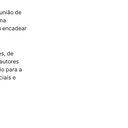
 união de
uma
u encadear
es, de
 autores
io para a
ciais e