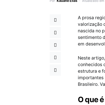
Por
Kauane Elias
Atualizado em
A prosa regi
valorização 
nascida no p
sentimento d
em desenvol
Neste artigo,
conhecidos c
estrutura e 
importantes
Brasileiro. V
O que é