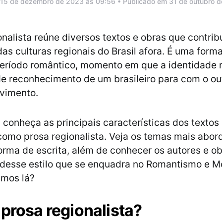
 15 de dezembro de 2023 às 09:56 • Publicado em 31 de outubro 
onalista reúne diversos textos e obras que contri
das culturas regionais do Brasil afora. É uma forma
eríodo romântico, momento em que a identidade n
e reconhecimento de um brasileiro para com o o
vimento.
 conheça as principais características dos textos l
omo prosa regionalista. Veja os temas mais abor
forma de escrita, além de conhecer os autores e o
 desse estilo que se enquadra no Romantismo e 
amos lá?
 prosa regionalista?