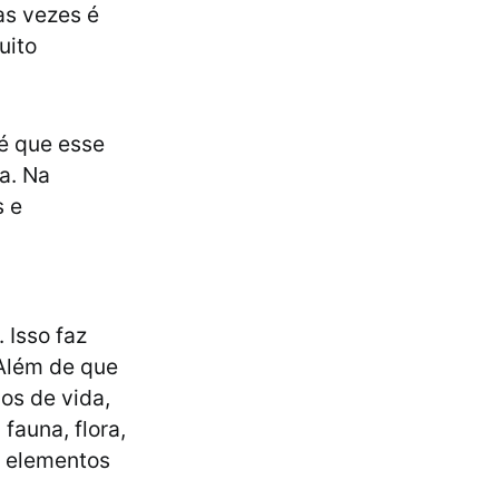
as vezes é
uito
 é que esse
a. Na
s e
 Isso faz
 Além de que
los de vida,
fauna, flora,
os elementos