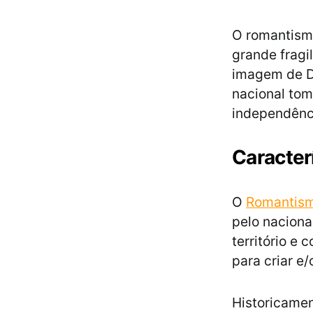
O romantismo
grande fragi
imagem de D
nacional tomo
independênc
Caracter
O
Romantism
pelo nacional
território e 
para criar e/
Historicamen