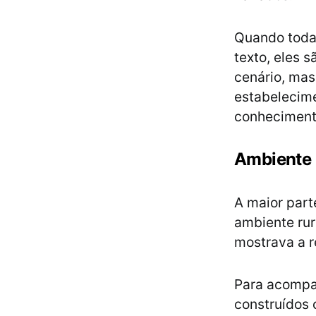
Quando todas
texto, eles 
cenário, mas
estabelecime
conhecimento
Ambiente 
A maior part
ambiente rur
mostrava a r
Para acompa
construídos 