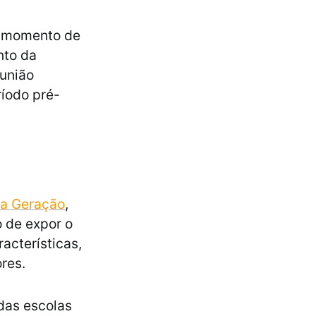
 momento de
nto da
união
ríodo pré-
ra Geração
,
o de expor o
racterísticas,
ores.
 das escolas