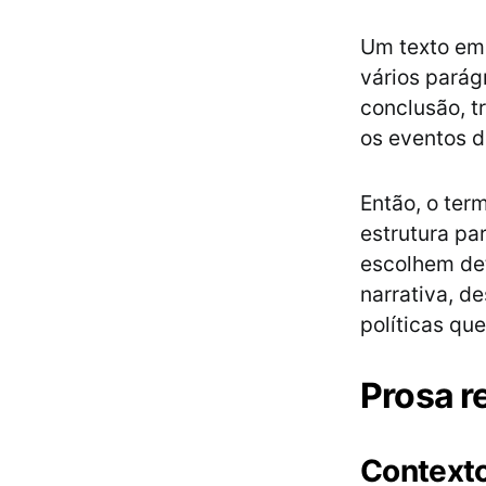
Um texto e
vários parág
conclusão, t
os eventos d
Então, o term
estrutura pa
escolhem det
narrativa, de
políticas qu
Prosa r
Contexto