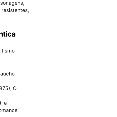
ersonagens,
resistentes,
ntica
ntismo
Gaúcho
875), O
; e
romance