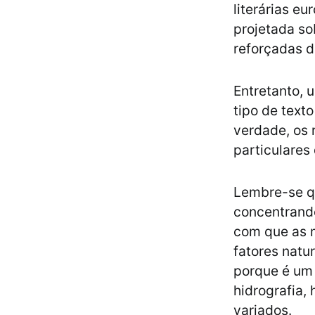
literárias e
projetada so
reforçadas d
Entretanto, 
tipo de text
verdade, os 
particulares 
Lembre-se qu
concentrando
com que as m
fatores natu
porque é um t
hidrografia, 
variados.