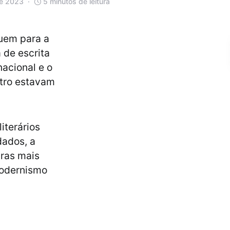
de 2023
5 minutos de leitura
buem para a
 de escrita
acional e o
utro estavam
iterários
dados, a
bras mais
Modernismo