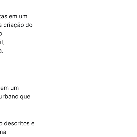
itas em um
a criação do
o
l,
a.
a em um
 urbano que
 descritos e
Uma