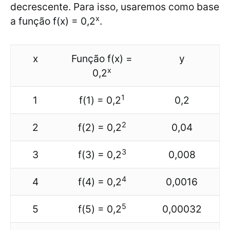
decrescente. Para isso, usaremos como base
x
a função f(x) = 0,2
.
x
Função f(x) =
y
x
0,2
1
1
f(1) = 0,2
0,2
2
2
f(2) = 0,2
0,04
3
3
f(3) = 0,2
0,008
4
4
f(4) = 0,2
0,0016
5
5
f(5) = 0,2
0,00032