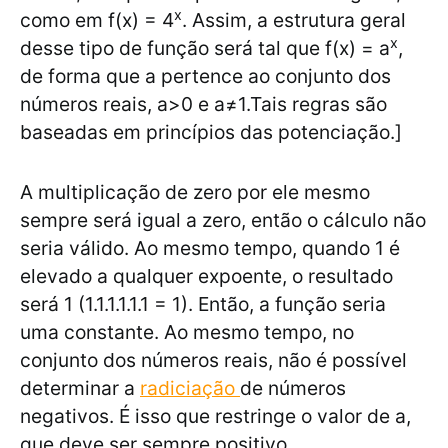
x
como em f(x) = 4
. Assim, a estrutura geral
x
desse tipo de função será tal que f(x) = a
,
de forma que a pertence ao conjunto dos
números reais, a>0 e a≠1.Tais regras são
baseadas em princípios das potenciação.]
A multiplicação de zero por ele mesmo
sempre será igual a zero, então o cálculo não
seria válido. Ao mesmo tempo, quando 1 é
elevado a qualquer expoente, o resultado
será 1 (1.1.1.1.1.1 = 1). Então, a função seria
uma constante. Ao mesmo tempo, no
conjunto dos números reais, não é possível
determinar a
radiciação
de números
negativos. É isso que restringe o valor de a,
que deve ser sempre positivo.