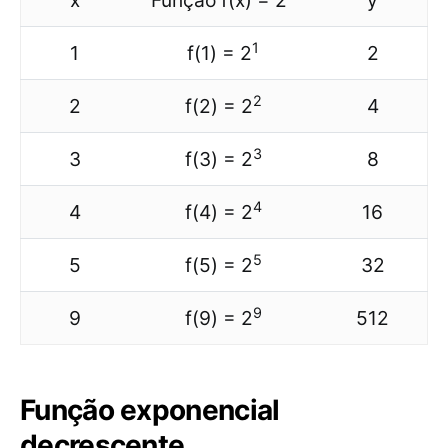
x
Função f(x) = 2
y
1
1
f(1) = 2
2
2
2
f(2) = 2
4
3
3
f(3) = 2
8
4
4
f(4) = 2
16
5
5
f(5) = 2
32
9
9
f(9) = 2
512
Função exponencial
decrescente