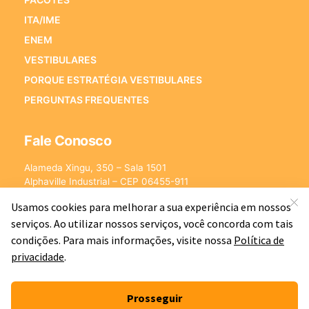
ITA/IME
ENEM
VESTIBULARES
PORQUE ESTRATÉGIA VESTIBULARES
PERGUNTAS FREQUENTES
Fale Conosco
Alameda Xingu, 350 – Sala 1501
Alphaville Industrial – CEP 06455-911
Barueri – SP
E-mail:
[email protected]
©2026 - Estratégia Vestibulares - Cursos Online para Vestibulares.
Todos os direitos reservados CNPJ: 13.877.842/0001-78