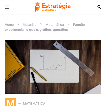
Procurar:
Home
Matérias
Matemática
Função
exponencial: o que é, gráfico, questões
M
MATEMÁTICA