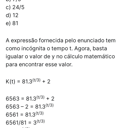
c) 24/5
d) 12
e) 81
A expressão fornecida pelo enunciado tem
como incógnita o tempo t. Agora, basta
igualar o valor de y no cálculo matemático
para encontrar esse valor.
(t/3)
K(t) = 81.3
+ 2
(t/3)
6563 = 81.3
+ 2
(t/3)
6563 – 2 = 81.3
(t/3)
6561 = 81.3
(t/3)
6561/81 = 3