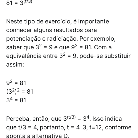
(t/3)
81 = 3
Neste tipo de exercício, é importante
conhecer alguns resultados para
potenciação e radiciação. Por exemplo,
2
2
saber que 3
= 9 e que 9
= 81. Com a
2
equivalência entre 3
= 9, pode-se substituir
assim:
2
9
= 81
2
2
(3
)
= 81
4
3
= 81
(t/3)
4
Perceba, então, que 3
= 3
. Isso indica
que t/3 = 4, portanto, t = 4 .3, t=12, conforme
aponta a alternativa D.