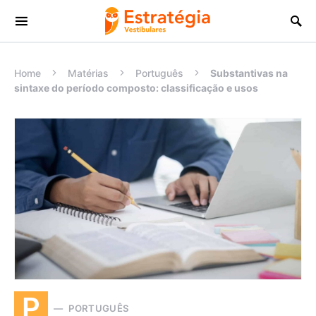
Procurar:
Home
Matérias
Português
Substantivas na
sintaxe do período composto: classificação e usos
P
PORTUGUÊS