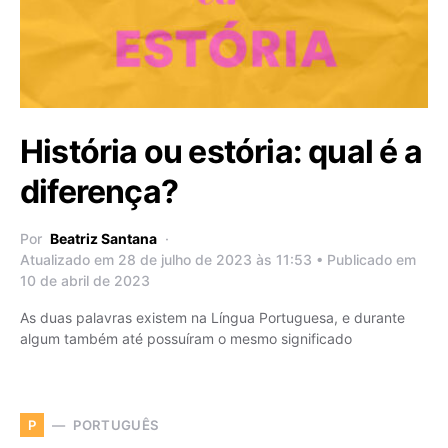
História ou estória: qual é a
diferença?
Por
Beatriz Santana
Atualizado em 28 de julho de 2023 às 11:53 • Publicado em
10 de abril de 2023
As duas palavras existem na Língua Portuguesa, e durante
algum também até possuíram o mesmo significado
PORTUGUÊS
P