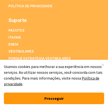
POLÍTICA DE PRIVACIDADE
Suporte
PACOTES
ITA/IME
ENEM
VESTIBULARES
PORQUE ESTRATÉGIA VESTIBULARES
PERGUNTAS FREQUENTES
Fale Conosco
Alameda Xingu, 350 – Sala 1501
Alphaville Industrial – CEP 06455-911
Barueri – SP
E-mail:
[email protected]