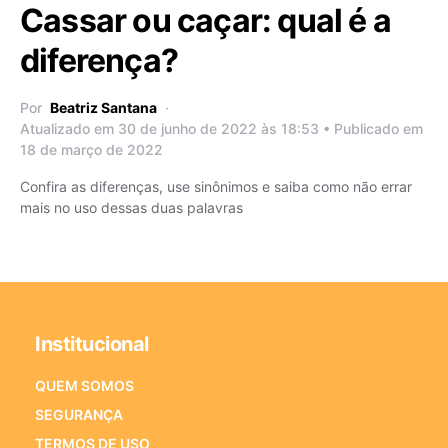
Cassar ou caçar: qual é a
diferença?
Por
Beatriz Santana
Atualizado em 30 de junho de 2022 às 18:53 • Publicado em
18 de março de 2022
Confira as diferenças, use sinônimos e saiba como não errar
mais no uso dessas duas palavras
Institucional
QUEM SOMOS
SEGURANÇA
TERMOS DE USO