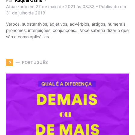
Por
Raquel Oshio
Atualizado em 27 de maio de 2021 às 08:33 • Publicado em
31 de julho de 2019
Verbos, substantivos, adjetivos, advérbios, artigos, numerais,
pronomes, interjeições, conjunções… Você saberia dizer o que
são e como aplicá-las…
PORTUGUÊS
P