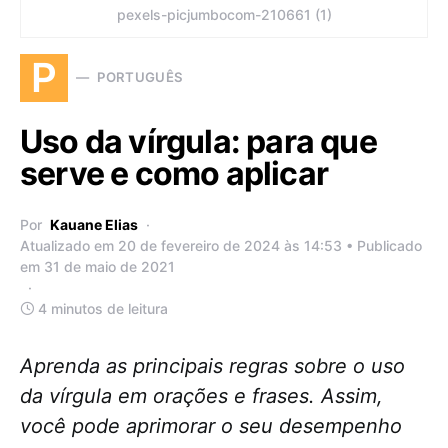
pexels-picjumbocom-210661 (1)
P
PORTUGUÊS
Uso da vírgula: para que
serve e como aplicar
Por
Kauane Elias
Atualizado em 20 de fevereiro de 2024 às 14:53 • Publicado
em 31 de maio de 2021
4 minutos de leitura
Aprenda as principais regras sobre o uso
da vírgula em orações e frases. Assim,
você pode aprimorar o seu desempenho