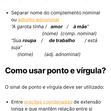
Separar nome do complemento nominal
ou
adjunto adnominal
“A garota tinha /
amor
/
à mãe
“
(nome) (comp. nominal)
“Sua
roupa
/
de trabalho
/ está
suja”
(nome) (adj. adnominal)
Como usar ponto e vírgula?
O sinal de ponto e vírgula deve ser utilizado:
Entre
orações coordenadas
de extensão
longa e que mantêm relação entre si