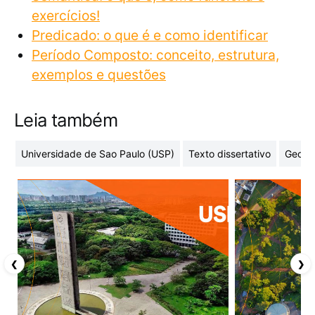
exercícios!
Predicado: o que é e como identificar
Período Composto: conceito, estrutura,
exemplos e questões
Leia também
Universidade de Sao Paulo (USP)
Texto dissertativo
Geome
❮
❯