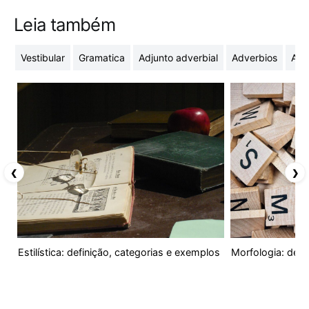
Leia também
Vestibular
Gramatica
Adjunto adverbial
Adverbios
Adj
❮
❯
Estilística: definição, categorias e exemplos
Morfologia: defi