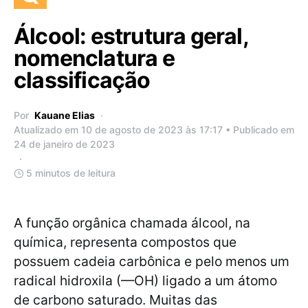
Álcool: estrutura geral,
nomenclatura e
classificação
Por
Kauane Elias
Atualizado em 10 de agosto de 2023 às 17:17 • Publicado em
24 de janeiro de 2023
5 minutos de leitura
A função orgânica chamada álcool, na
química, representa compostos que
possuem cadeia carbônica e pelo menos um
radical hidroxila (—OH) ligado a um átomo
de carbono saturado. Muitas das