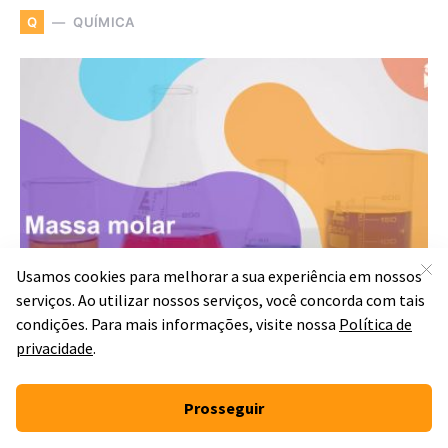
QUÍMICA
Q
Massa molar: o que é,
número de mol, como
calcular e questões