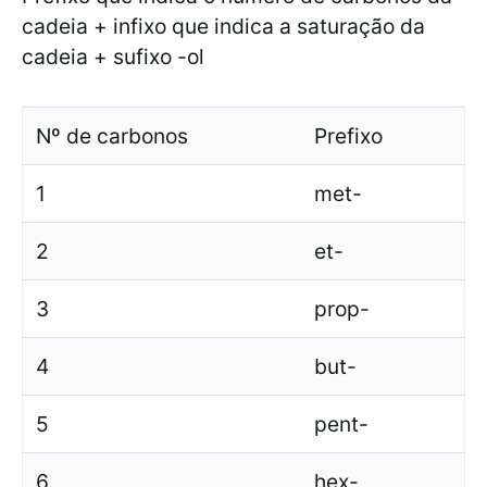
cadeia + infixo que indica a saturação da
cadeia + sufixo -ol
Nº de carbonos
Prefixo
1
met-
2
et-
3
prop-
4
but-
5
pent-
6
hex-