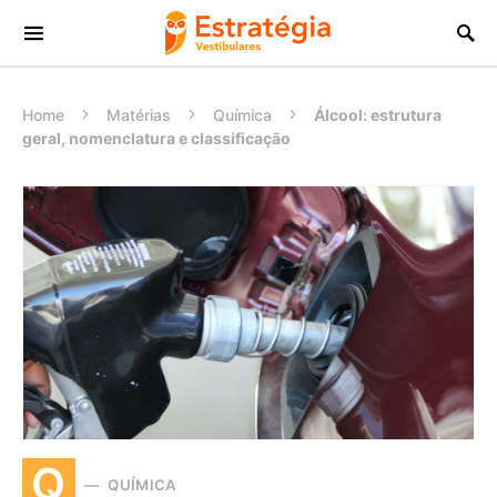
Procurar:
Home
Matérias
Química
Álcool: estrutura
geral, nomenclatura e classificação
Q
QUÍMICA