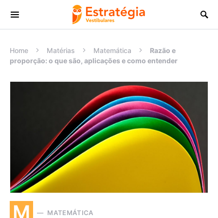
Procurar:
Home
Matérias
Matemática
Razão e
proporção: o que são, aplicações e como entender
M
MATEMÁTICA