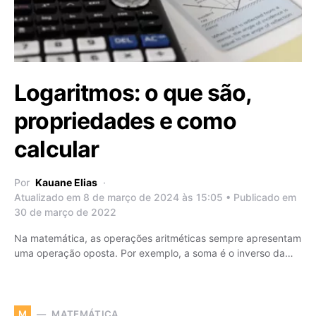
Logaritmos: o que são,
propriedades e como
calcular
Por
Kauane Elias
Atualizado em 8 de março de 2024 às 15:05 • Publicado em
30 de março de 2022
Na matemática, as operações aritméticas sempre apresentam
uma operação oposta. Por exemplo, a soma é o inverso da…
MATEMÁTICA
M