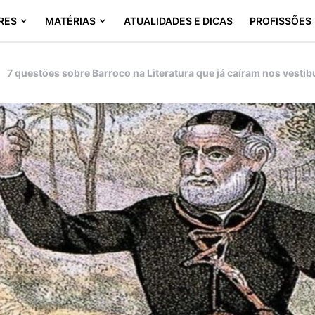
RES
MATÉRIAS
ATUALIDADES E DICAS
PROFISSÕES
7 questões sobre Barroco na Literatura que já caíram nos vesti