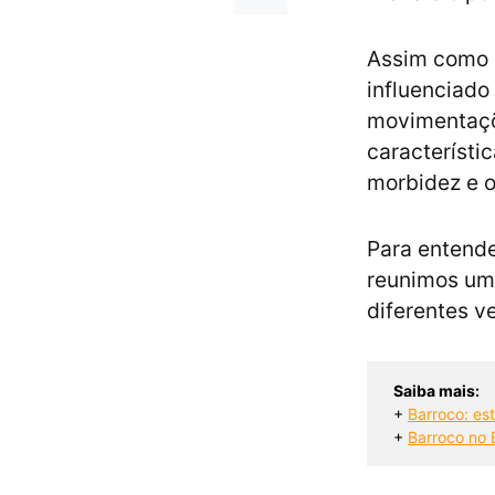
Assim como a
influenciado 
movimentaçõe
característi
morbidez e 
Para entende
reunimos uma
diferentes ve
Saiba mais:
+ 
Barroco: esti
+ 
Barroco no B