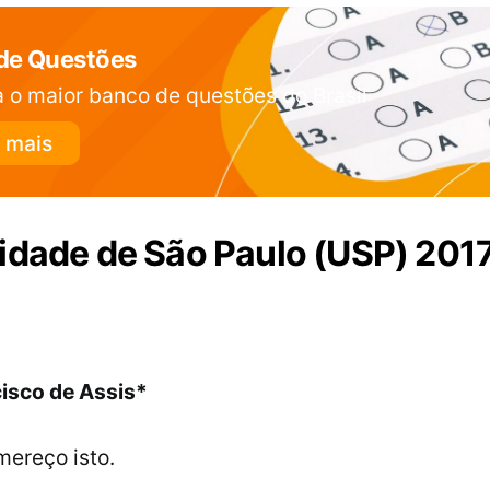
de Questões
 o maior banco de questões do Brasil
 mais
idade de São Paulo (USP) 201
ncisco de Assis*
mereço isto.