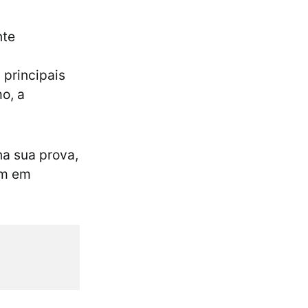
nte
principais
o, a
na sua prova,
am em