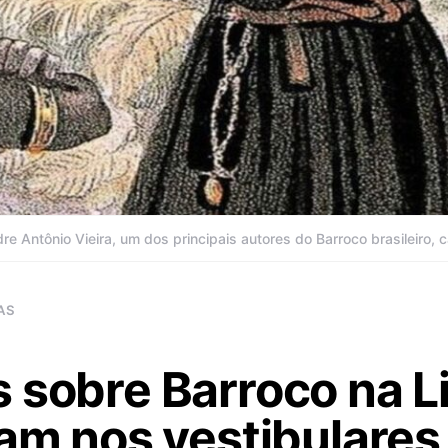
dre Antônio Vieira, um dos principais autores do Barroco brasileiro,
AS
 sobre Barroco na L
ram nos vestibulare