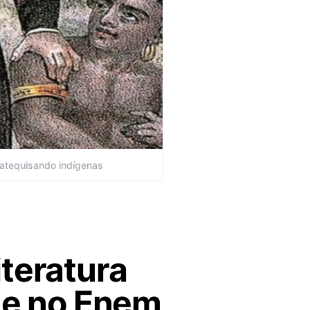
 catequisando indígenas
iteratura
s e no Enem