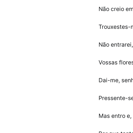
Não creio em
Trouxestes-m
Não entrarei
Vossas flore
Dai-me, senh
Pressente-se
Mas entro e,