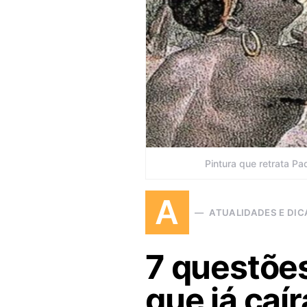
Pintura que retrata Pa
A
ATUALIDADES E DIC
7 questões
que já caí