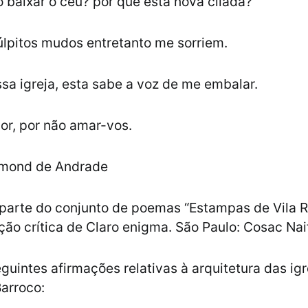
o baixar o céu? por que esta nova cilada?
úlpitos mudos entretanto me sorriem.
sa igreja, esta sabe a voz de me embalar.
or, por não amar-vos.
mmond de Andrade
 parte do conjunto de poemas “Estampas de Vila R
ição crítica de Claro enigma. São Paulo: Cosac Nai
eguintes afirmações relativas à arquitetura das igr
Barroco: