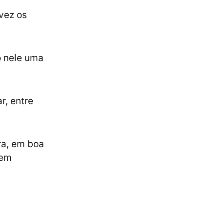
 vez os
o nele uma
r, entre
ra, em boa
 em