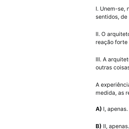
I. Unem-se, n
sentidos, de
II. O arquit
reação fort
III. A arqui
outras coisa
A experiênc
medida, as r
A)
I, apenas.
B)
II, apenas