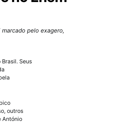
oi marcado pelo exagero,
 Brasil. Seus
da
pela
pico
o, outros
 António