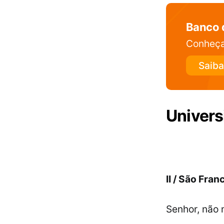
Banco 
Conheça
Saiba
Univers
II / São Fra
Senhor, não 