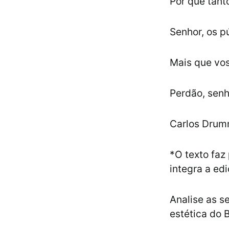
Por que tant
Senhor, os p
Mais que vos
Perdão, senh
Carlos Dru
*O texto faz
integra a ed
Analise as s
estética do 