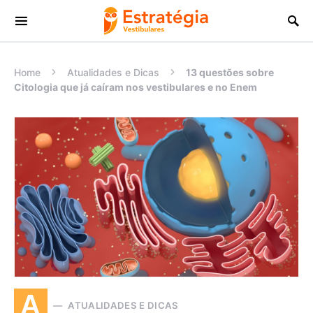
Procurar:
Home
Atualidades e Dicas
13 questões sobre
Citologia que já caíram nos vestibulares e no Enem
A
ATUALIDADES E DICAS