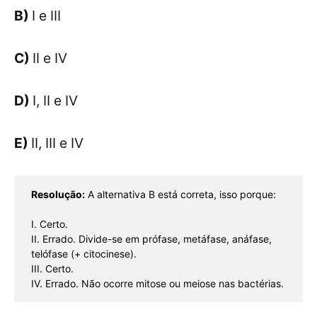
B)
I e III
C)
II e IV
D)
I, II e IV
E)
II, III e IV
Resolução:
 A alternativa B está correta, isso porque:
I. Certo.
II. Errado. Divide-se em prófase, metáfase, anáfase, 
telófase (+ citocinese).
III. Certo.
IV. Errado. Não ocorre mitose ou meiose nas bactérias.