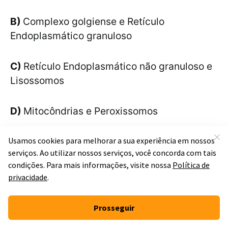
B)
Complexo golgiense e Retículo
Endoplasmático granuloso
C)
Retículo Endoplasmático não granuloso e
Lisossomos
D)
Mitocôndrias e Peroxissomos
E)
Complexo golgiense e Retículo
Endoplasmático não granuloso
Resolução:
 A alternativa E está correta. As enzimas 
digestivas são secretadas pelo complexo de Golgi, 
para que passem a integrar os lisossomos, 
responsáveis pela digestão intracelular. O complexo 