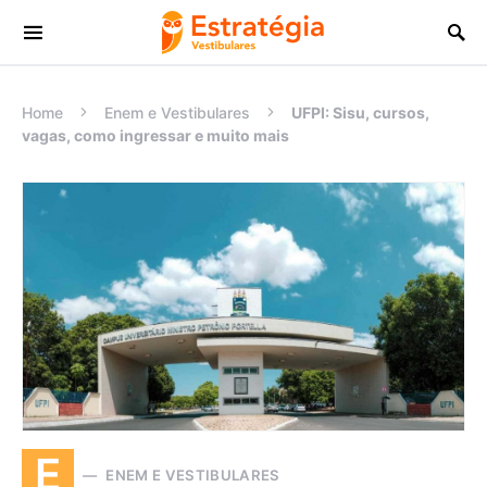
Procurar:
Home
Enem e Vestibulares
UFPI: Sisu, cursos,
vagas, como ingressar e muito mais
E
ENEM E VESTIBULARES