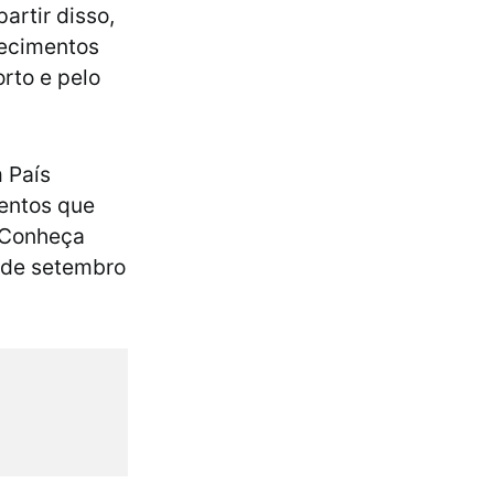
artir disso,
tecimentos
rto e pelo
 País
entos que
 Conheça
 de setembro