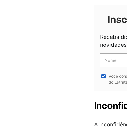
Ins
Receba dic
novidades 
Você con
do Estrat
Inconfi
A Inconfidên