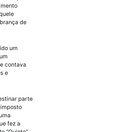
vimento
aquele
obrança de
sido um
 um
 e contava
s e
stinar parte
o imposto
 uma
ue fez a
o “Quinto”