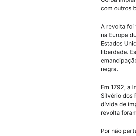
com outros b
A revolta fo
na Europa du
Estados Unid
liberdade. E
emancipação 
negra.
Em 1792, a I
Silvério dos
dívida de im
revolta foram
Por não perte