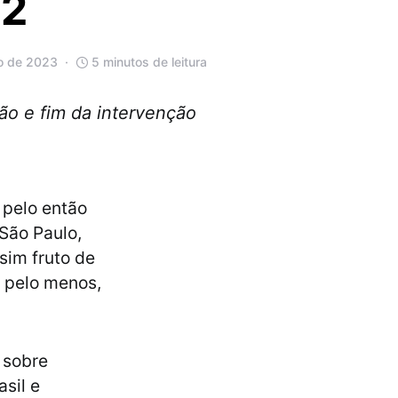
22
ro de 2023
5 minutos de leitura
ão e fim da intervenção
 pelo então
São Paulo,
sim fruto de
, pelo menos,
 sobre
asil e