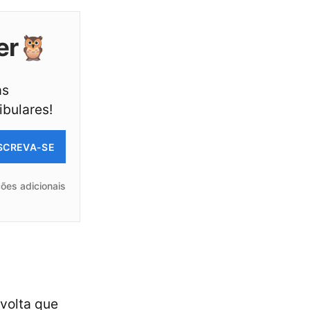
er🦉
as
ibulares!
SCREVA-SE
ões adicionais
evolta que