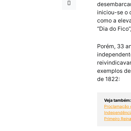
desembarcara
iniciou-se o
como a eleva
“Dia do Fico
Porém, 33 an
independent
reivindicav
exemplos de
de 1822:
Veja também:
Proclamação d
Independência
Primeiro Reina