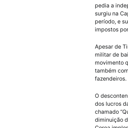
pedia a inde
surgiu na Ca
período, e s
impostos por
Apesar de Ti
militar de ba
movimento qu
também com s
fazendeiros.
O descontent
dos lucros d
chamado “Qu
diminuição d
Coroa implem