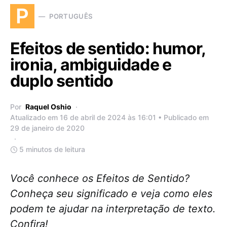
P
PORTUGUÊS
Efeitos de sentido: humor,
ironia, ambiguidade e
duplo sentido
Por
Raquel Oshio
Atualizado em 16 de abril de 2024 às 16:01 • Publicado em
29 de janeiro de 2020
5 minutos de leitura
Você conhece os Efeitos de Sentido?
Conheça seu significado e veja como eles
podem te ajudar na interpretação de texto.
Confira!