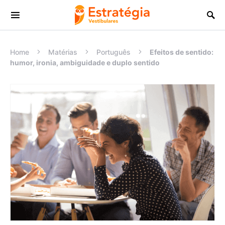
Procurar:
Home
Matérias
Português
Efeitos de sentido:
humor, ironia, ambiguidade e duplo sentido