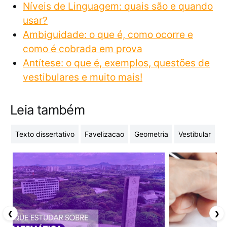
Níveis de Linguagem: quais são e quando
usar?
Ambiguidade: o que é, como ocorre e
como é cobrada em prova
Antítese: o que é, exemplos, questões de
vestibulares e muito mais!
Leia também
Texto dissertativo
Favelizacao
Geometria
Vestibular
C
❮
❯