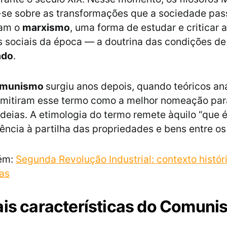
se sobre as transformações que a sociedade pas
ram o
marxismo
, uma forma de estudar e criticar 
 sociais da época — a doutrina das condições d
ado
.
omunismo
surgiu anos depois, quando teóricos an
admitiram esse termo como a melhor nomeação par
ideias. A etimologia do termo remete àquilo “que 
rência à partilha das propriedades e bens entre o
ém:
Segunda Revolução Industrial: contexto histór
cas
ais características do Comun