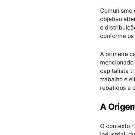
Comunismo é
objetivo alt
e distribuiç
conforme os 
A primeira c
mencionado
capitalista 
trabalho e e
rebatidos e 
A Orige
O contexto h
Industrial, 