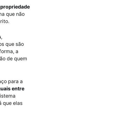
 propriedade
ma que não
ito.
s
,
os que são
forma, a
nção de quem
aço para a
uais entre
istema
á que elas