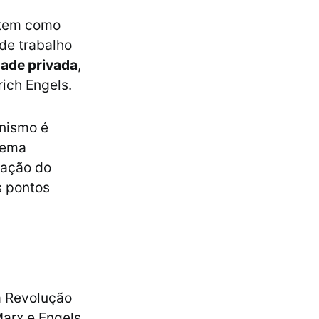
tem como
de trabalho
dade privada
,
rich Engels.
unismo é
stema
ização do
s pontos
a Revolução
Marx e Engels