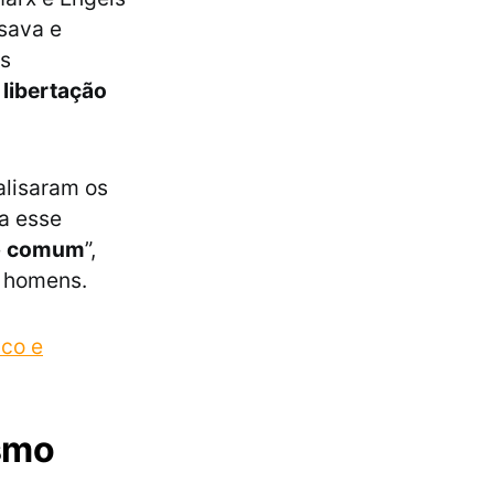
sava e
as
e
libertação
alisaram os
a esse
é
comum
”,
s homens.
ico e
ismo