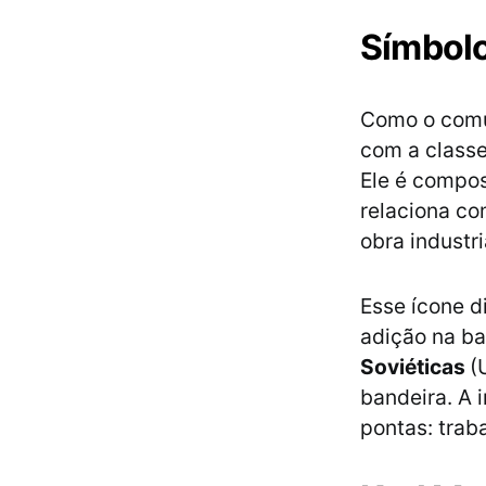
Símbolo
Como o comu
com a class
Ele é compos
relaciona co
obra industri
Esse ícone d
adição na b
Soviéticas
(
bandeira. A 
pontas: trab