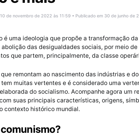
 10 de novembro de 2022 às 11:59 • Publicado em 30 de junho de 
 é uma ideologia que propõe a transformação da
abolição das desigualdades sociais, por meio de
atos que partem, principalmente, da classe operár
 que remontam ao nascimento das indústrias e do
, tem muitas vertentes e é considerado uma verte
e elaborada do socialismo. Acompanhe agora um 
om suas principais características, origens, símb
o contexto histórico mundial.
é comunismo?