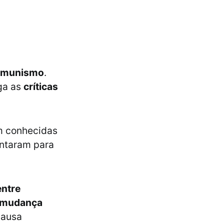
comunismo
.
ga as
críticas
am conhecidas
antaram para
entre
e mudança
causa