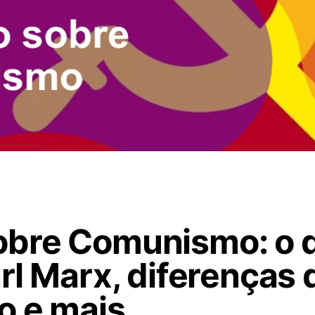
bre Comunismo: o q
rl Marx, diferenças 
o e mais