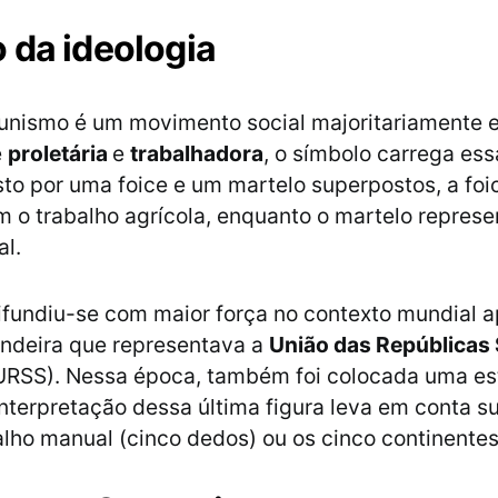
 da ideologia
nismo é um movimento social majoritariamente e
e
proletária
e
trabalhadora
, o símbolo carrega es
to por uma foice e um martelo superpostos, a foi
m o trabalho agrícola, enquanto o martelo repres
al.
ifundiu-se com maior força no contexto mundial 
andeira que representava a
União das Repúblicas 
URSS). Nessa época, também foi colocada uma est
interpretação dessa última figura leva em conta s
alho manual (cinco dedos) ou os cinco continente