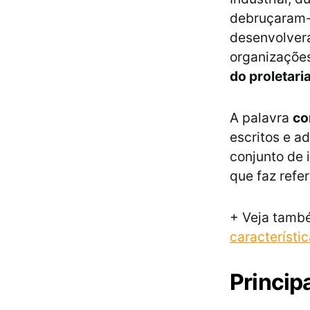
debruçaram-
desenvolve
organizações
do proletari
A palavra
c
escritos e 
conjunto de 
que faz refe
+ Veja tamb
característi
Princip