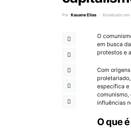
Por
Kauane Elias
Atualizado em
O comunismo
em busca da 
protestos e 
Com origens
proletariado
específica 
comunismo, c
influências n
O que 