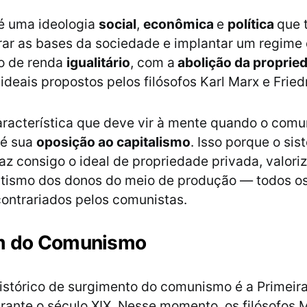
 uma ideologia
social
,
econômica
e
política
que 
erar as bases da sociedade e implantar um regime 
ão de renda
igualitário
, com a
abolição da proprie
ideais propostos pelos filósofos Karl Marx e Fried
aracterística que deve vir à mente quando o com
 é sua
oposição ao capitalismo
. Isso porque o si
traz consigo o ideal de propriedade privada, valor
litismo dos donos do meio de produção — todos o
contrariados pelos comunistas.
m do Comunismo
istórico de surgimento do comunismo é a Primeir
durante o século XIX. Nesse momento, os filósofos 