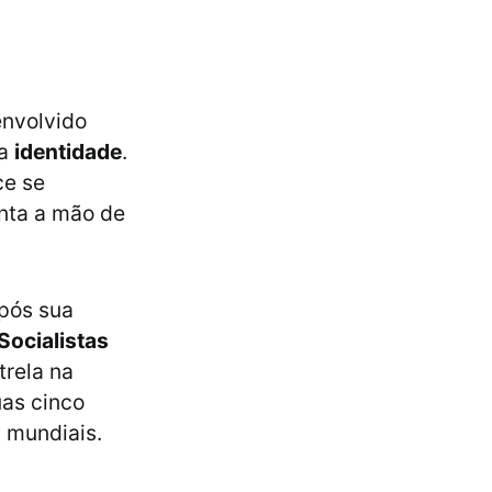
nvolvido
sa
identidade
.
ce se
enta a mão de
após sua
Socialistas
rela na
uas cinco
s mundiais.