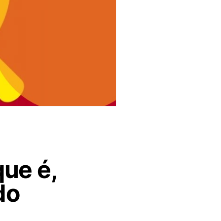
ue é,
do