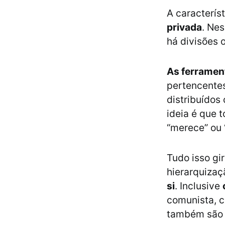
A caracterí
privada
. Ne
há divisões 
As ferrament
pertencentes
distribuídos
ideia é que 
“merece” ou 
Tudo isso gi
hierarquizaç
si
. Inclusive
comunista, c
também são 