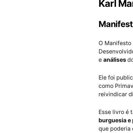
Karl Ma
Manifes
O Manifesto 
Desenvolvid
e
análises
do
Ele foi publ
como Primav
reivindicar d
Esse livro 
burguesia e 
que poderia 