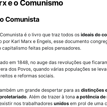
rx e o Comunismo
to Comunista
Comunista é o livro que traz todos os
ideais do 
o por Karl Marx e Engels, esse documento congre
 capitalismo feitas pelos pensadores.
icado em 1848, no auge das revoluções que ficar
era dos Povos, quando várias populações se lev
ireitos e reformas sociais.
é também um grande despertar para as
distinções 
proletariado
. Além de trazer à tona
a potência d
existir nos trabalhadores
unidos
em prol de uma 