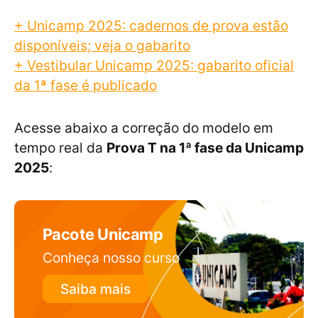
+ Unicamp 2025: cadernos de prova estão
disponíveis; veja o gabarito
+
Vestibular Unicamp 2025: gabarito oficial
da 1ª fase é publicado
Acesse abaixo a correção do modelo em
tempo real da
Prova T na 1ª fase da Unicamp
2025
:
Pacote Unicamp
Conheça nosso curso
Saiba mais