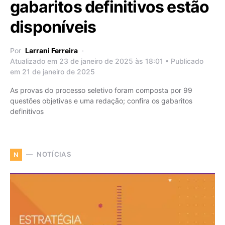
gabaritos definitivos estão
disponíveis
Por
Larrani Ferreira
Atualizado em 23 de janeiro de 2025 às 18:01 • Publicado
em 21 de janeiro de 2025
As provas do processo seletivo foram composta por 99
questões objetivas e uma redação; confira os gabaritos
definitivos
NOTÍCIAS
N