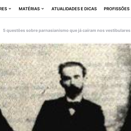
RES
MATÉRIAS
ATUALIDADES E DICAS
PROFISSÕES
5 questões sobre parnasianismo que já caíram nos vestibulares