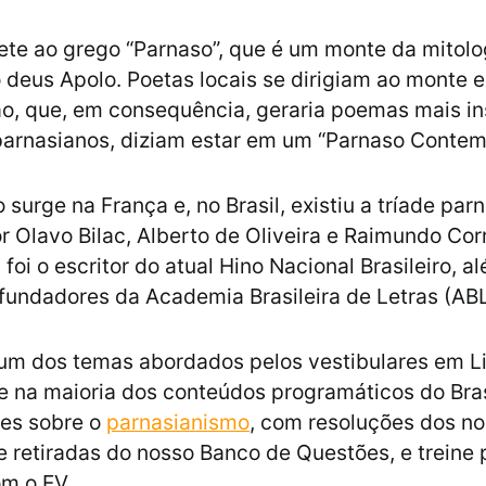
te ao grego “Parnaso”, que é um monte da mitolo
 deus Apolo. Poetas locais se dirigiam ao monte
, que, em consequência, geraria poemas mais in
 parnasianos, diziam estar em um “Parnaso Conte
surge na França e, no Brasil, existiu a tríade par
 Olavo Bilac, Alberto de Oliveira e Raimundo Corr
foi o escritor do atual Hino Nacional Brasileiro, a
fundadores da Academia Brasileira de Letras (ABL
um dos temas abordados pelos vestibulares em Li
e na maioria dos conteúdos programáticos do Bras
ões sobre o
parnasianismo
, com resoluções dos n
e retiradas do nosso Banco de Questões, e treine 
om o EV.