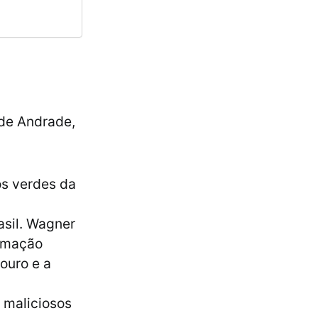
 de Andrade,
os verdes da
asil. Wagner
ormação
 ouro e a
 maliciosos