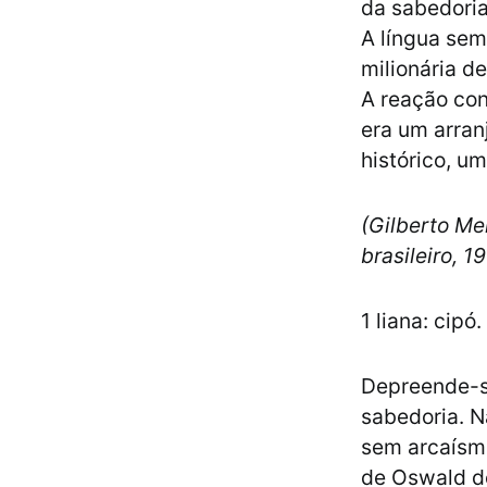
da sabedoria
A língua sem
milionária d
A reação con
era um arran
histórico, u
(Gilberto Me
brasileiro, 1
1 liana: cipó.
Depreende-se
sabedoria. Na
sem arcaísmo
de Oswald de