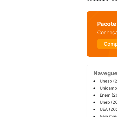
Pacote 
Conheça
Comp
Navegue
Unesp (
Unicamp
Enem (2
Uneb (2
UEA (20
Veja mai