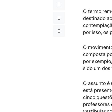
O termo reme
destinado ao
contemplação
por isso, os
O movimento 
composta por
por exemplo, 
sido um dos 
O assunto é 
está present
cinco quest
professores 
vestibular c