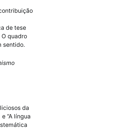
contribuição
ça de tese
. O quadro
 sentido.
rnismo
liciosos da
 e “A língua
istemática