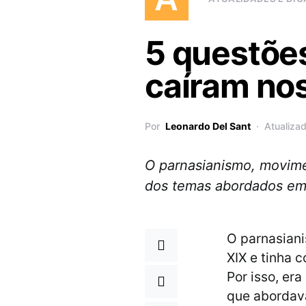
5 questõe
caíram nos
Por
Leonardo Del Sant
Atualiza
O parnasianismo, movimen
dos temas abordados em L
O parnasiani
XIX e tinha c
Por isso, er
que abordava