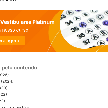
Vestibulares Platinum
 nosso curso
re agora
 pelo conteúdo
2025)
 (2024)
023)
022)
22)
s sobre questões