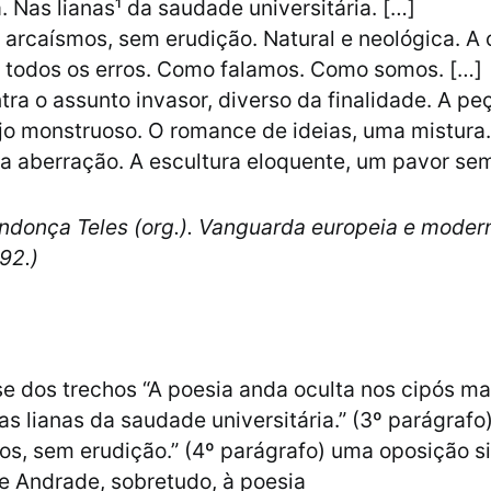
. Nas lianas¹ da saudade universitária. […]
 arcaísmos, sem erudição. Natural e neológica. A 
e todos os erros. Como falamos. Como somos. […]
tra o assunto invasor, diverso da finalidade. A pe
jo monstruoso. O romance de ideias, uma mistura
ma aberração. A escultura eloquente, um pavor sem
ndonça Teles (org.). Vanguarda europeia e mode
992.)
 dos trechos “A poesia anda oculta nos cipós ma
s lianas da saudade universitária.” (3º parágrafo)
s, sem erudição.” (4º parágrafo) uma oposição s
 Andrade, sobretudo, à poesia