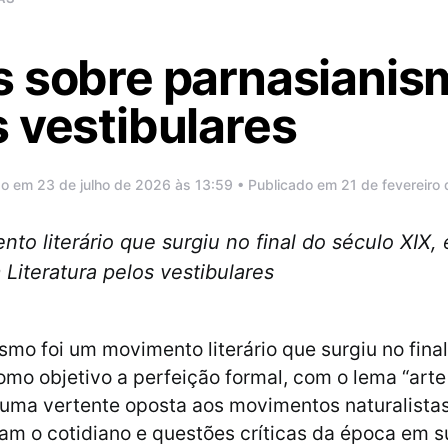
s sobre parnasianis
 vestibulares
do em 23 de julho de 2026 às 13:59 • Publicado em 21 de fevereiro
to literário que surgiu no final do século XIX
iteratura pelos vestibulares
smo foi um movimento literário que surgiu no fina
omo objetivo a perfeição formal, com o lema “arte 
a uma vertente oposta aos movimentos naturalistas 
m o cotidiano e questões críticas da época em s