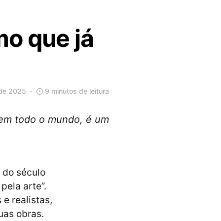
mo que já
 de 2025
9 minutos de leitura
, em todo o mundo, é um
l do século
pela arte”.
e realistas,
uas obras.