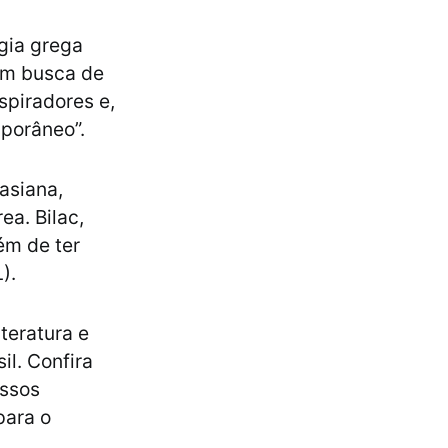
gia grega
 em busca de
spiradores e,
mporâneo”.
nasiana,
ea. Bilac,
lém de ter
).
teratura e
il. Confira
ossos
para o