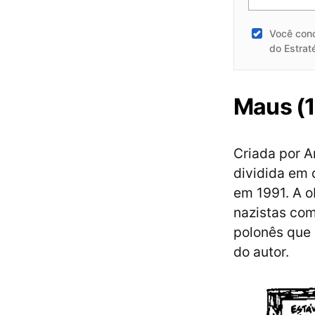
Você con
do Estrat
Maus (
Criada por A
dividida em 
em 1991. A o
nazistas com
polonês que 
do autor.