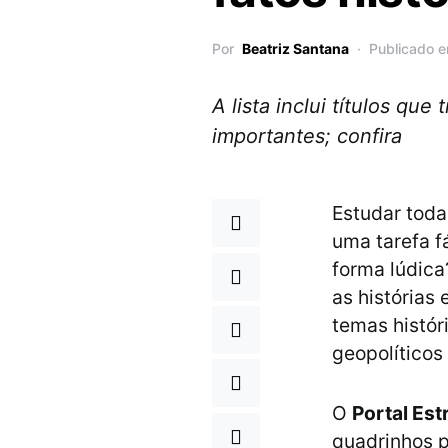
Por
Beatriz Santana
Publicado 
A lista inclui títulos qu
importantes; confira
Estudar toda
uma tarefa f
forma lúdica
as história
temas histór
geopolíticos
O
Portal Est
quadrinhos p