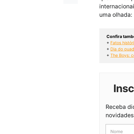
internaciona
uma olhada:
Confira tamb
+ 
Fatos histó
+ 
Dia do quad
+ 
The Boys: c
Ins
Receba dic
novidades 