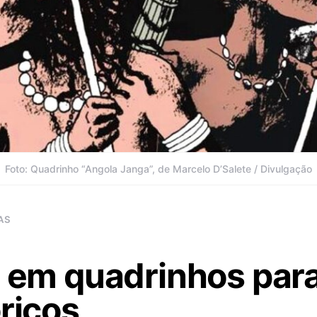
Foto: Quadrinho “Angola Janga”, de Marcelo D’Salete / Divulgação
AS
s em quadrinhos par
óricos