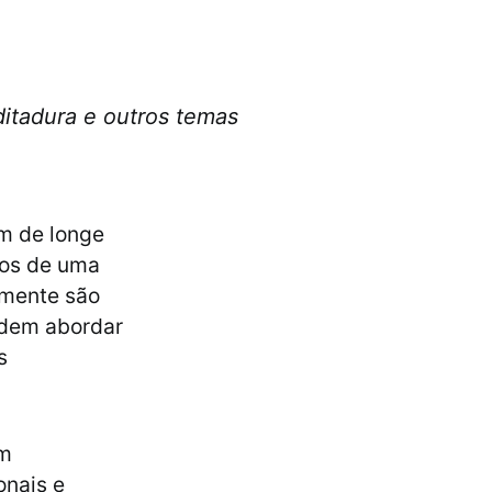
 ditadura e outros temas
em de longe
dos de uma
lmente são
odem abordar
s
em
onais e