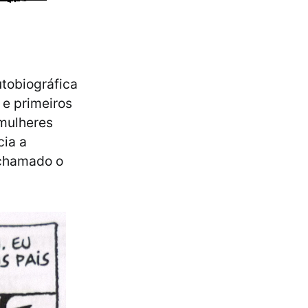
utobiográfica
 e primeiros
 mulheres
cia a
 chamado o