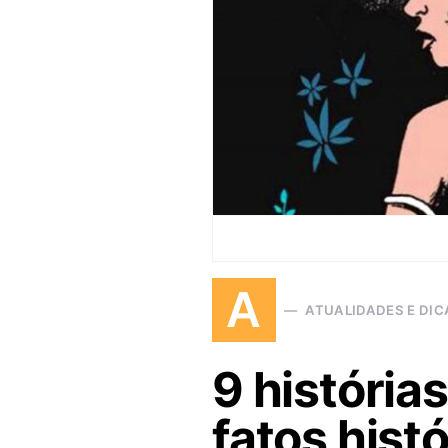
A
ATUALIDADES E DIC
9 história
fatos hist