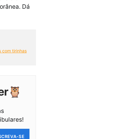
porânea. Dá
s com tirinhas
er🦉
as
ibulares!
SCREVA-SE