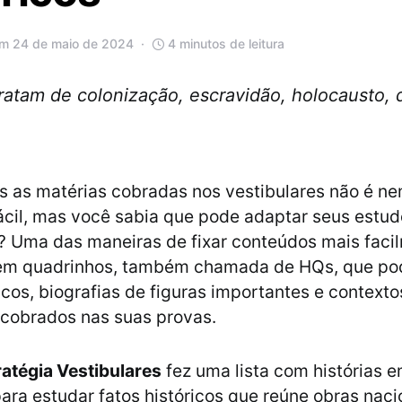
em 24 de maio de 2024
4 minutos de leitura
e tratam de colonização, escravidão, holocausto,
s as matérias cobradas nos vestibulares não é n
ácil, mas você sabia que pode adaptar seus estu
? Uma das maneiras de fixar conteúdos mais faci
s em quadrinhos, também chamada de HQs, que p
icos, biografias de figuras importantes e contexto
 cobrados nas suas provas.
ratégia Vestibulares
fez uma lista com histórias 
ara estudar fatos históricos que reúne obras naci