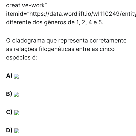
creative-work”
itemid=”https://data.wordlift.io/wl110249/enti
diferente dos gêneros de 1, 2, 4 e 5.
O cladograma que representa corretamente
as relações filogenéticas entre as cinco
espécies é:
A)
B)
C)
D)