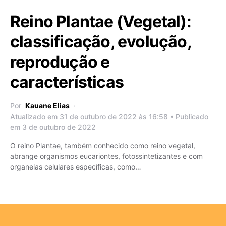
Reino Plantae (Vegetal):
classificação, evolução,
reprodução e
características
Por
Kauane Elias
Atualizado em 31 de outubro de 2022 às 16:58 • Publicado
em 3 de outubro de 2022
O reino Plantae, também conhecido como reino vegetal,
abrange organismos eucariontes, fotossintetizantes e com
organelas celulares específicas, como…