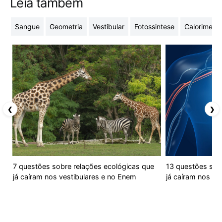
Leia também
Sangue
Geometria
Vestibular
Fotossintese
Calorimetri
❮
❯
7 questões sobre relações ecológicas que
13 questões sobr
já caíram nos vestibulares e no Enem
já caíram nos ve