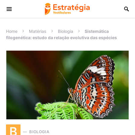
Procurar:
Home
Matérias
Biologia
Sistemática
filogenética: estudo da relação evolutiva das espécies
B
BIOLOGIA