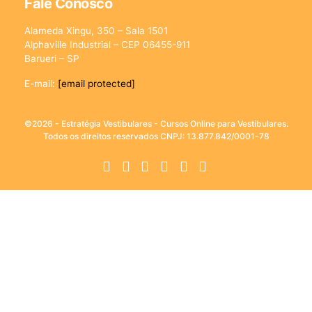
Fale Conosco
Alameda Xingu, 350 – Sala 1501
Alphaville Industrial – CEP 06455-911
Barueri – SP
E-mail:
[email protected]
©2026 - Estratégia Vestibulares - Cursos Online para Vestibulares.
Todos os direitos reservados CNPJ: 13.877.842/0001-78