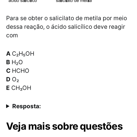
Para se obter o salicilato de metila por meio
dessa reação, o ácido salicílico deve reagir
com
A
C₂H₅OH
B
H₂O
C
HCHO
D
O₂
E
CH₃OH
Resposta:
Veja mais sobre questões