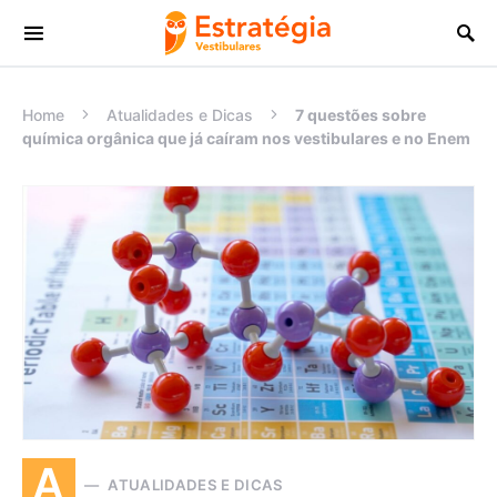
Procurar:
Home
Atualidades e Dicas
7 questões sobre
química orgânica que já caíram nos vestibulares e no Enem
A
ATUALIDADES E DICAS