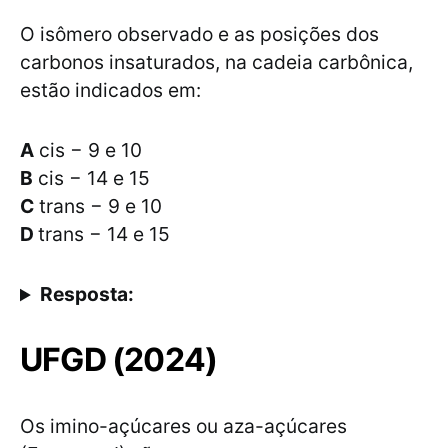
O isômero observado e as posições dos
carbonos insaturados, na cadeia carbônica,
estão indicados em:
A
cis − 9 e 10
B
cis − 14 e 15
C
trans − 9 e 10
D
trans − 14 e 15
Resposta:
UFGD (2024)
Os imino-açúcares ou aza-açúcares