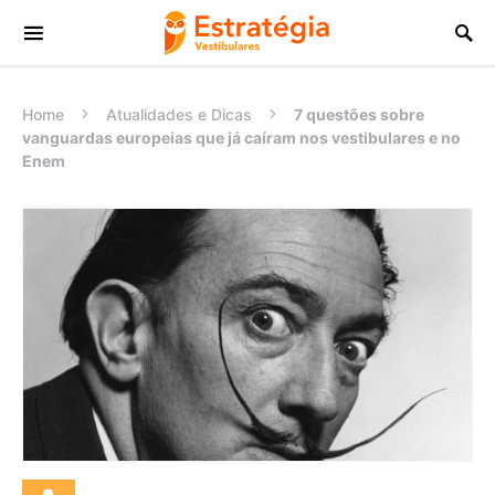
Procurar:
Home
Atualidades e Dicas
7 questões sobre
vanguardas europeias que já caíram nos vestibulares e no
Enem