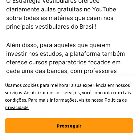
O Estratégia Vestibulares oferece
diariamente aulas gratuitas no YouTube
sobre todas as matérias que caem nos
principais vestibulares do Brasil!
Além disso, para aqueles que querem
investir nos estudos, a plataforma também
oferece cursos preparatórios focados em
cada uma das bancas, com professores
especialistas na prova e com diversos
benefícios. Dá só uma olhada:
Curso com livros digitais;
Correção ilimitada de
redações
;
Fórum de dúvidas;
Simulados
com questões inéditas;