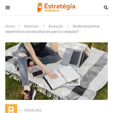
Procurar:
Home
Matérias
Redação
Onde encontrar
repertórios socioculturais para a redação?
R
REDAÇÃO