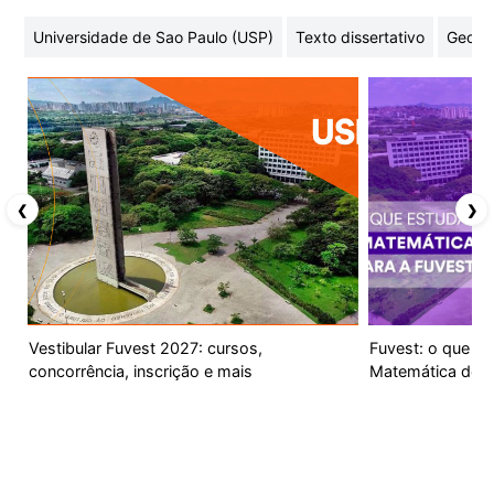
Universidade de Sao Paulo (USP)
Texto dissertativo
Geome
❮
❯
Vestibular Fuvest 2027: cursos,
Fuvest: o que es
concorrência, inscrição e mais
Matemática do v