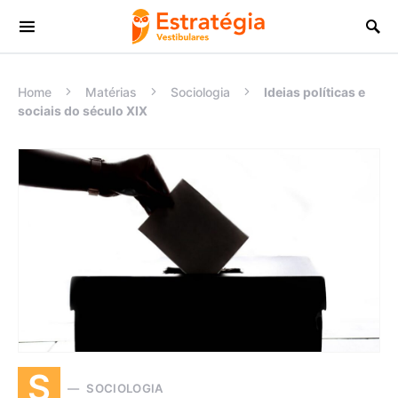
Procurar:
Home
Matérias
Sociologia
Ideias políticas e
sociais do século XIX
S
SOCIOLOGIA