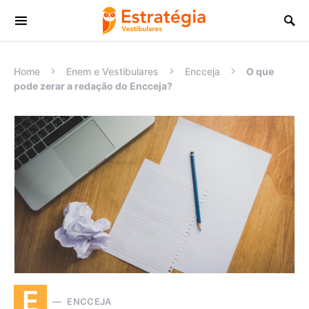
Procurar:
Home
Enem e Vestibulares
Encceja
O que
pode zerar a redação do Encceja?
E
ENCCEJA