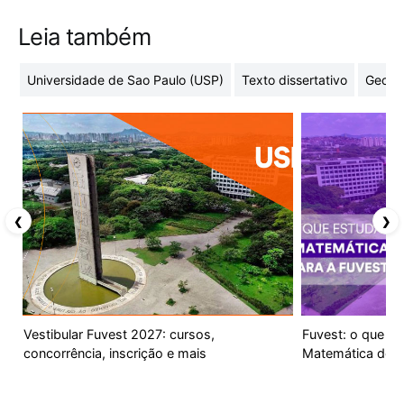
Leia também
Universidade de Sao Paulo (USP)
Texto dissertativo
Geome
❮
❯
Vestibular Fuvest 2027: cursos,
Fuvest: o que es
concorrência, inscrição e mais
Matemática do v