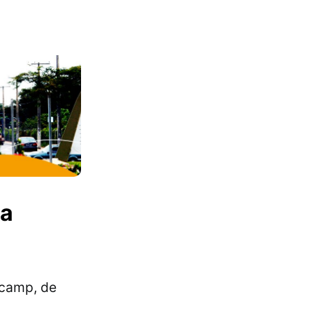
da
icamp, de