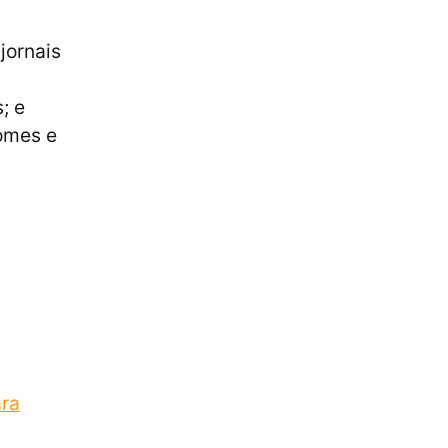
jornais
; e
nomes e
ara