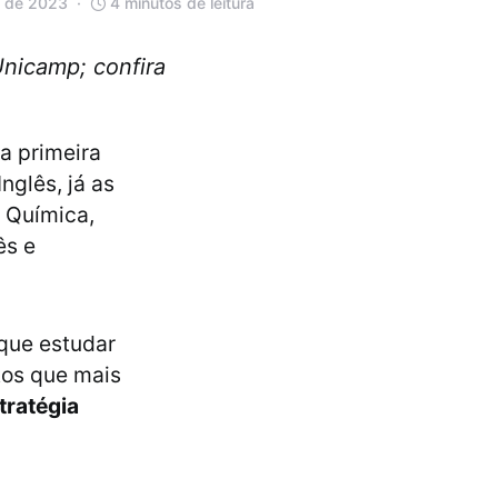
o de 2023
4 minutos de leitura
Unicamp; confira
a primeira
nglês, já as
, Química,
ês e
que estudar
tos que mais
tratégia