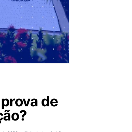
 prova de
ição?