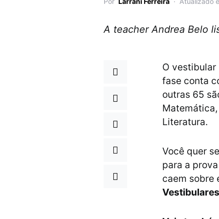
Por
Larrani Ferreira
Atualizado 
A teacher Andrea Belo li
O vestibular
fase conta co
outras 65 são
Matemática, G
Literatura.
Você quer s
para a prova
caem sobre 
Vestibulare