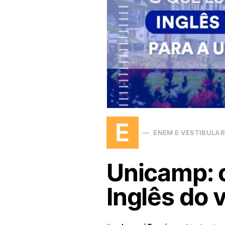
E
ENEM E VESTIBULA
Unicamp: o
Inglês do 