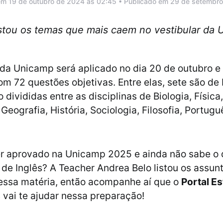
em 19 de outubro de 2024 às 02:45 • Publicado em 29 de setembr
stou os temas que mais caem no vestibular da 
 da Unicamp será aplicado no dia 20 de outubro e 
m 72 questões objetivas. Entre elas, sete são de I
 divididas entre as disciplinas de Biologia, Física
eografia, História, Sociologia, Filosofia, Portugu
er aprovado na Unicamp 2025 e ainda não sabe o 
 de Inglês? A Teacher Andrea Belo listou os assun
essa matéria, então acompanhe aí que o
Portal Es
s
vai te ajudar nessa preparação!