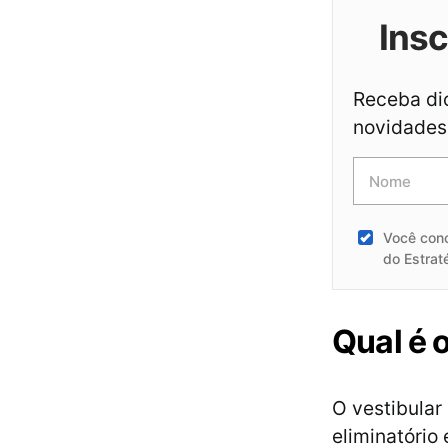
Ins
Receba dic
novidades 
Você con
do Estrat
Qual é 
O vestibular
eliminatório 