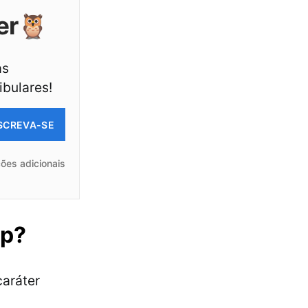
er🦉
as
ibulares!
SCREVA-SE
ões adicionais
mp?
caráter