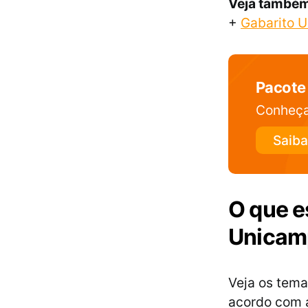
Veja també
+
Gabarito U
Pacote
Conheça
Saiba
O que e
Unicam
Veja os tema
acordo com a