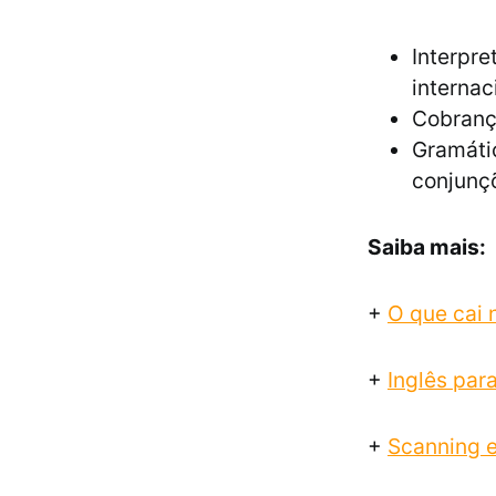
Interpre
internac
Cobrança
Gramátic
conjunç
Saiba mais:
+
O que cai 
+
Inglês par
+
Scanning e