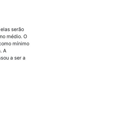
elas serão
ino médio. O
 como mínimo
. A
sou a ser a