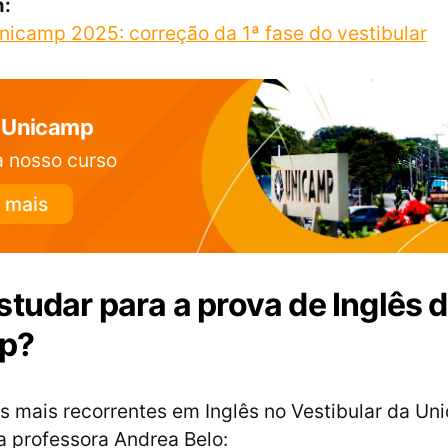
m:
nicamp 2025: correção da 1ª fase do vestibular
 Unicamp
 nosso curso
 mais
studar para a prova de Inglês 
p?
s mais recorrentes em Inglês no Vestibular da Un
 professora Andrea Belo: