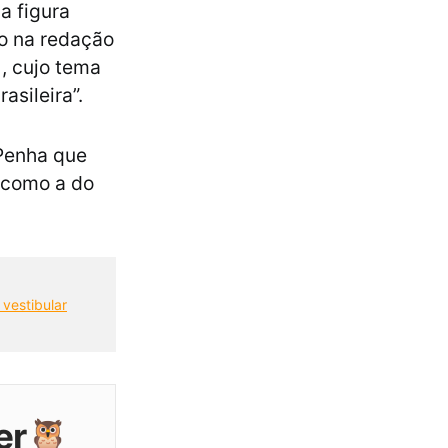
a figura
mo na redação
), cujo tema
asileira”.
 Penha que
 como a do
 vestibular
er🦉