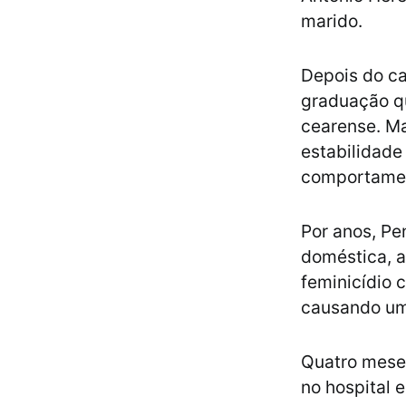
marido.
Depois do ca
graduação q
cearense. Ma
estabilidad
comportamen
Por anos, Pen
doméstica, a
feminicídio 
causando uma
Quatro meses
no hospital 