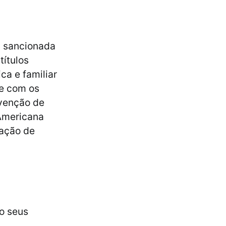
i sancionada
títulos
ca e familiar
 e com os
nvenção de
 Americana
nação de
o seus