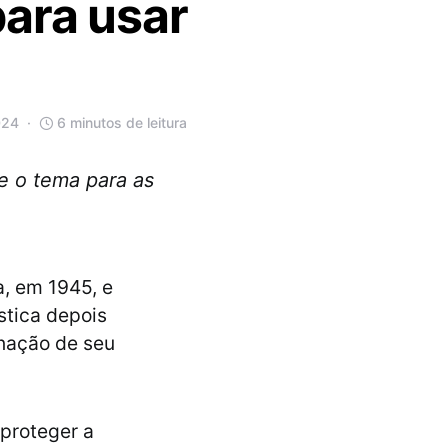
para usar
024
6 minutos de leitura
e o tema para as
, em 1945, e
stica depois
enação de seu
proteger a