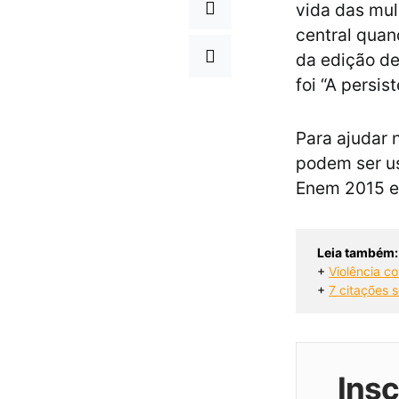
vida das mul
central quan
da edição de
foi “A persis
Para ajudar 
podem ser u
Enem 2015 e 
Leia também:
+ 
Violência co
+ 
7 citações 
Ins