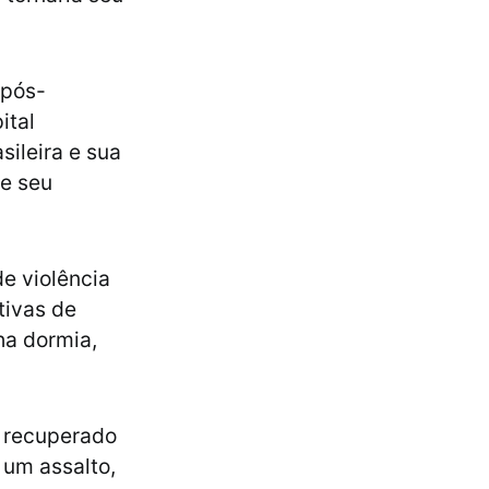
 pós-
ital
sileira e sua
e seu
de violência
tivas de
ha dormia,
e recuperado
 um assalto,