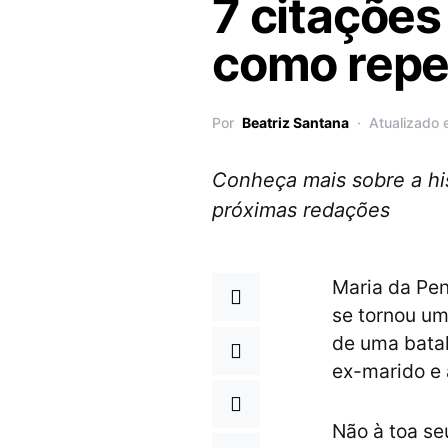
7 citações
como repe
Por
Beatriz Santana
Atualizado 
Conheça mais sobre a his
próximas redações
Maria da Pen
se tornou um
de uma batal
ex-marido e 
Não à toa se