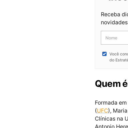
Receba dic
novidades 
Você con
do Estrat
Quem é
Formada em 
(
UFC
), Mari
Clínicas na 
Antonio Here