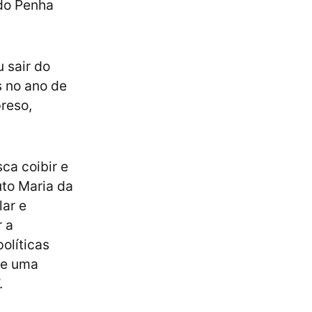
ndo Penha
 sair do
s no ano de
reso,
ca coibir e
uto Maria da
lar e
r a
olíticas
de uma
.