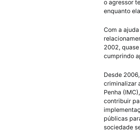
o agressor t
enquanto el
Com a ajuda 
relacionamen
2002, quase 
cumprindo a
Desde 2006, 
criminalizar 
Penha (IMC),
contribuir p
implementaçã
públicas pa
sociedade se