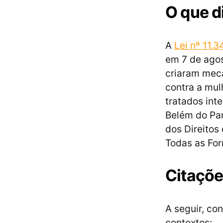
O que d
A
Lei nº 11.3
em 7 de agos
criaram meca
contra a mul
tratados int
Belém do Par
dos Direito
Todas as For
Citaçõe
A seguir, co
contextos: