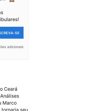
as
ibulares!
SCREVA-SE
ões adicionais
do Ceará
 Análises
u Marco
 tornaria seu