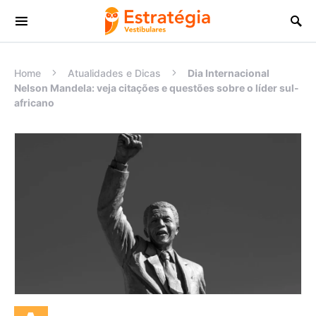
Procurar:
Home
Atualidades e Dicas
Dia Internacional
Nelson Mandela: veja citações e questões sobre o líder sul-
africano