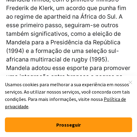
Frederik de Klerk, um acordo que punha fim
ao regime de apartheid na África do Sul. A
esse primeiro passo, seguiram-se outros
também significativos, como a eleição de
Mandela para a Presidência da República
(1994) e a formação de uma seleção sul-
africana multirracial de rugby (1995).
Mandela adotou esse esporte para promover
uma integração entre brancos e negros na
África do Sul, e atingiu seus objetivos
ajudado pela vitória da seleção nacional de
rugby citada na questão.
Alternativa correta =
A